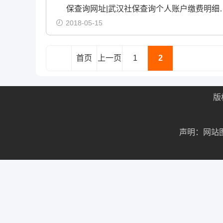
保查询网址|武汉社保查询个人账户缴费明细
2018-05-15
首页
上一页
1
2
12
版
声明：网站