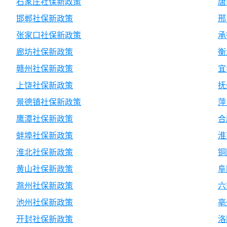
石家庄社保新政策
唐
邯郸社保新政策
邢
张家口社保新政策
承
廊坊社保新政策
衡
赣州社保新政策
宜
上饶社保新政策
抚
景德镇社保新政策
萍
鹰潭社保新政策
合
蚌埠社保新政策
淮
淮北社保新政策
铜
黄山社保新政策
阜
滁州社保新政策
六
池州社保新政策
亳
开封社保新政策
洛