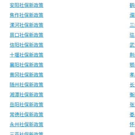
安阳社保新政策
鹤
焦作社保新政策
濮
漯河社保新政策
三
周口社保新政策
驻
信阳社保新政策
武
十堰社保新政策
荆
襄阳社保新政策
鄂
黄冈社保新政策
孝
随州社保新政策
长
湘潭社保新政策
衡
岳阳社保新政策
张
常德社保新政策
娄
永州社保新政策
怀
三亚社保新政策
贵