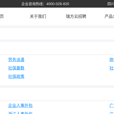
企业咨询热线：4000-028-820
四川
页
关于我们
瑞方云招聘
产品
劳务派遣
岗
社保基数
社
社保政策
企业人事外包
广
浙江人事外包
江