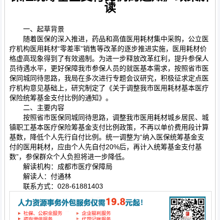
读
一、起草背景
随着医保的深入推进，药品和高值医用耗材集中采购，公立医
疗机构医用耗材“零差率”销售等改革的逐步推进实施，医用耗材价
格虚高现象得到了有效遏制。为进一步释放改革红利，提升参保人
员待遇水平，更好保障我市参保人员的就医基本需求，按照省市医
保同城同待思路，我局在多次进行专题会议研究，积极征求定点医
疗机构意见基础上，研究制定了《关于调整我市医用耗材基本医疗
保险统筹基金支付比例的通知》。
二、主要内容
按照省市医保同城同待思路，调整我市医用耗材城乡居民、城
镇职工基本医疗保险筹基金支付比例政策，不再以单价费用段计算
基数，降低个人先行自付比例。统一调整为“纳入医保统筹基金支
付的医用耗材，应由个人先自付20%后，再计入统筹基金支付基
数”，参保群众个人负担将进一步降低。
解读机构：成都市医疗保障局
解读人：付通林
联系方式：028-61881403