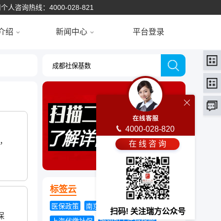
个人咨询热线：4000-028-821
介绍
新闻中心
平台登录
4000-028-820
，
在 线 咨 询
标签云
医保政策
南京公积金提取
农村社保
扫码! 关注瑞方公众号
保