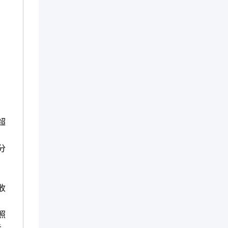
超
分
收
照
元。