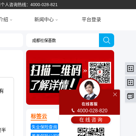
个人咨询热线：4000-028-821
介绍
新闻中心
平台登录
有
4000-028-820
标签云
在 线 咨 询
失业保险查询
天津养老保险新政策
按半