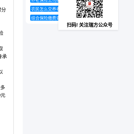
养老保险公司缴纳比例
农民怎么交养老保险
时分
综合保险缴费查询
扫码! 关注瑞方公众号
险
取
身承
以
0多
0元