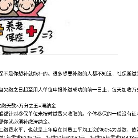
不是你想补就能补的。很多想要补缴的人都不知道，社保断缴
。
欠缴之日起至用人单位申报补缴成功的前一日止，每天加收万
缴天数×万分之五=滞纳金
都针对参保单位未按时缴费来收取的。个体参保的一般没有征
那你就必须补缴滞纳金。
缴费水平，也就是上年度在岗员工平均工资的60%为基数，依
需求6295.2元，补缴10年62952元，补缴15年需求94428