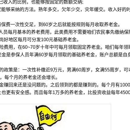
己收入的比例，也能够按固定的数额交纳;
能够采纳的方法。熟年多交，欠年少交，灾年缓交。收入好的
费一次性交足，到60岁之后就能按规则每月收取养老金。
员每月基本的养老费用，此类费用不需要咱们农民事先缴纳保
尚好地区每月可分发100元基础养老金。
费用，在60~70岁十年中可每月领取固定养老金。咱们每年领
养老金是参保人员年满60岁每月领取的基础养老金，账户总额是自
政策是：一次性补缴近9万元，男满60周岁，女满55周岁，可
移，每个月的养老金还会增长。
赚回来还是没问题的。之后领到的都是赚到的。每个月有100
上也更有安全感。而且每年1万多的养老金，比投资收益每年450