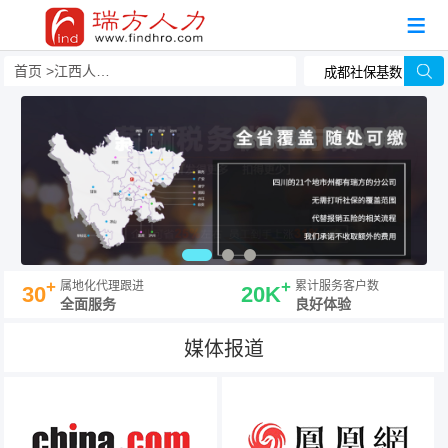
首页
江西人事外包
+
+
属地化代理跟进
累计服务客户数
30
20K
全面服务
良好体验
媒体报道