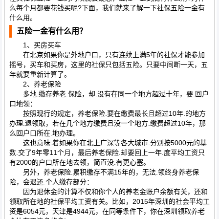
么每个月都要花钱买呢?下面，我们就来了解一下社保五险一金有
什么用。
五险一金有什么用？
1、买房买车
在北京如果你是外地户口，只有连续上满5年的社保才能参加
摇号，买车和买房，这里的社保只包括五险。只要中间断一天，五
年就要重新计算了。
2、养老保险
多地.缴存养老.保险，却.没有在同一个地方超过十年，要.回户
口地领：
按照现行的规定，养老保险.要在缴费最长且超过10年.的地方
办理.退领取，若在几个地方缴费且没一个地方.缴费超过10年，那
么回户口所在.地办理。
这也意味.着如果你在北上广深等各大城市.分别按5000元的基
数.交了9年零11个月，最后养老保险.却要回上一年.度平均工资只
有2000的户口所在地去领，简直没.有更心塞。
另外，养老保险.累积缴存不满15年的，无法.领终身养老保
险，会退还.个人缴存部分：
因为退休金的计算不仅和你个人的养老金账户余额有关，还和
领取所在地的社保平均工资有关。比如，2015年深圳的社会平均工
资是6054元，天津是4944元，在同等条件下，你在深圳领取养老