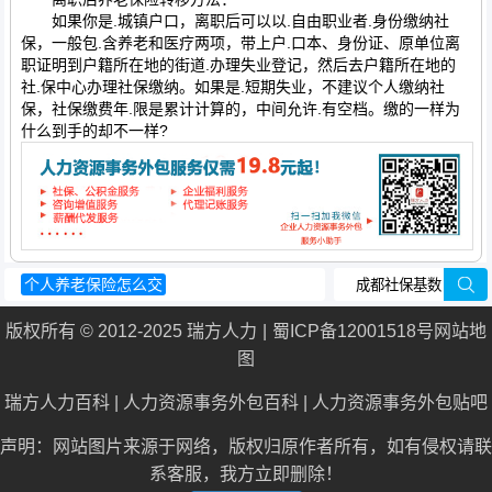
如果你是.城镇户口，离职后可以以.自由职业者.身份缴纳社
保，一般包.含养老和医疗两项，带上户.口本、身份证、原单位离
职证明到户籍所在地的街道.办理失业登记，然后去户籍所在地的
社.保中心办理社保缴纳。如果是.短期失业，不建议个人缴纳社
保，社保缴费年.限是累计计算的，中间允许.有空档。缴的一样为
什么到手的却不一样?
个人养老保险怎么交
失业保险金申领发放办法
农村社保政策
版权所有 © 2012-2025 瑞方人力
蜀ICP备12001518号
网站地
工伤保险待遇
农村养老保险新政策
图
瑞方人力百科
|
人力资源事务外包百科
|
人力资源事务外包贴吧
声明：网站图片来源于网络，版权归原作者所有，如有侵权请联
系客服，我方立即删除！