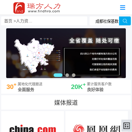
首页
人力资源事务外包
+
+
属地化代理跟进
累计服务客户数
30
20K
全面服务
良好体验
媒体报道