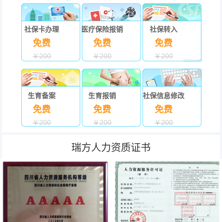
社保卡办理
医疗保险报销
社保转入
免费
免费
免费
￥200
￥200
￥200
生育备案
生育报销
社保信息修改
免费
免费
免费
￥200
￥200
￥200
瑞方人力资质证书