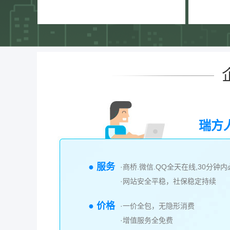
瑞方
● 服务
·商桥.微信.QQ全天在线,30分钟
·网站安全平稳，社保稳定持续
● 价格
·一价全包，无隐形消费
·增值服务全免费