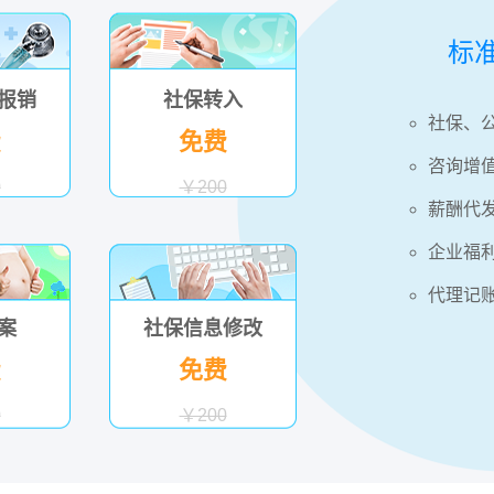
标
报销
社保转入
社保、
费
免费
咨询增
0
￥200
薪酬代
企业福
代理记
案
社保信息修改
费
免费
0
￥200