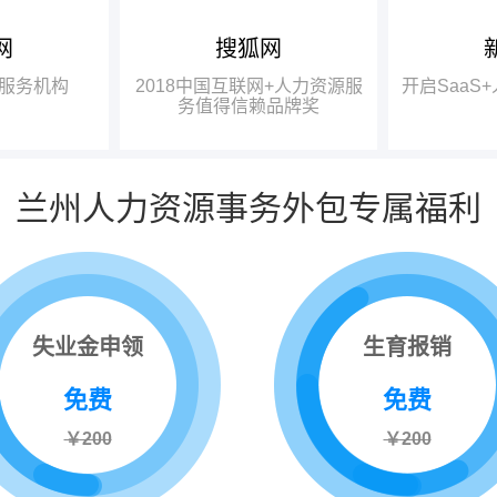
网
搜狐网
中国互联网
龚晓鸥：成都有大量的高校、
瑞方人力获
研究机构，具备强大的智力基础，
一奖项——“2
服务机构
2018中国互联网+人力资源服
开启SaaS
中国互联网
完全有条件在政府的牵头下，打造
力资源服务值
务值得信赖品牌奖
信赖品牌奖”。
出更好的、四川本土的人力资源服
务品牌。
兰州人力资源事务外包专属福利
失业金申领
生育报销
免费
免费
￥200
￥200