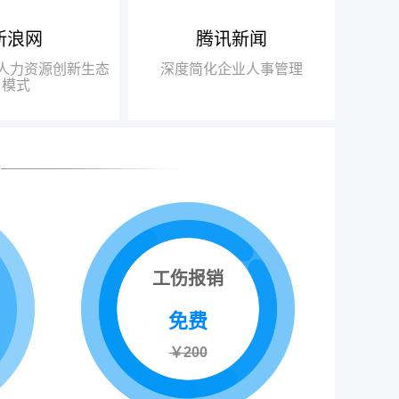
新浪网
腾讯新闻
得人力资源行业唯
布局“互联网+人力资源服务”
瑞方人
018中国互联网+人
战略，基于互联网发展的迅猛之
力，不
+人力资源创新生态
深度简化企业人事管理
得信赖品牌奖”
势，打造“瑞人云”SaaS人力资源
此适应瞬
模式
一站式服务平台，逐步由传统业务
推动了
向互联网全面转型
高速发
工伤报销
免费
￥200