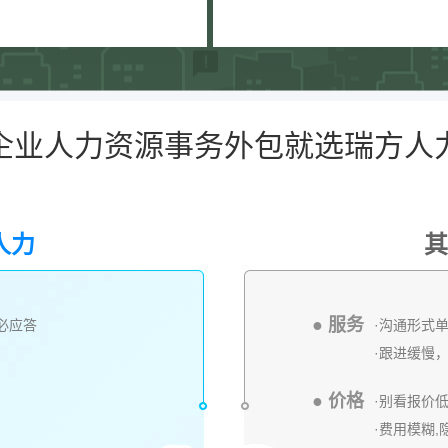
企业人力资源事务外包就选瑞方人
人力
其
● 服务
内必应答
·沟通形式
·跟进缓慢
● 价格
·别看报价
·费用模糊,