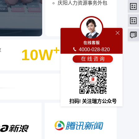
庆阳人力资源事务外包
+
10W
4000-028-820
数
客户选择瑞方人力
在 线 咨 询
最终选择
扫码! 关注瑞方公众号