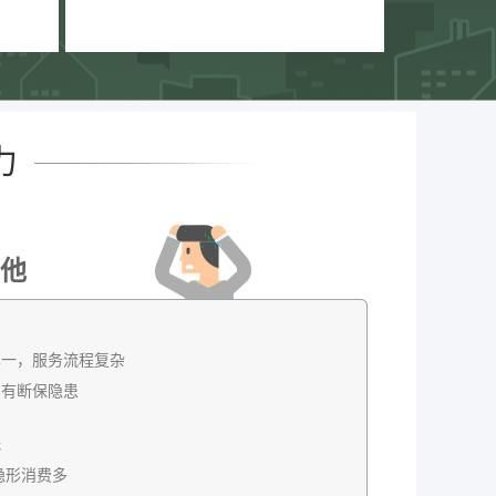
力
他
单一，服务流程复杂
，有断保隐患
低
隐形消费多