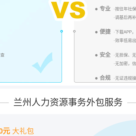
● 专业
·按往年社
·调基后再
● 便捷
·下载AP
·效率低易
● 安全
可查
·无担保、
·无加密，
● 合规
·无证违规
兰州人力资源事务外包服务
00元
大礼包