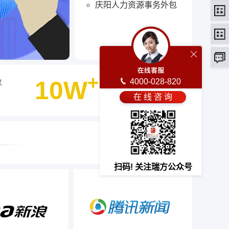
庆阳人力资源事务外包
+
10W
4000-028-820
数
客户选择瑞方人力
在 线 咨 询
最终选择
扫码! 关注瑞方公众号