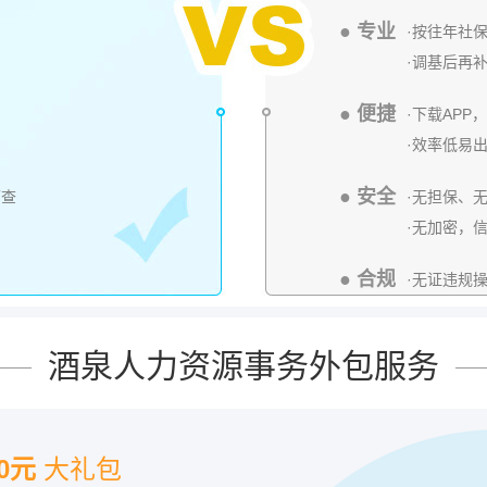
● 专业
·按往年社
·调基后再
● 便捷
·下载AP
·效率低易
● 安全
可查
·无担保、
·无加密，
● 合规
·无证违规
酒泉人力资源事务外包服务
00元
大礼包