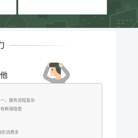
力
他
单一，服务流程复杂
，有断保隐患
低
隐形消费多