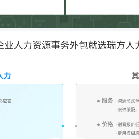
企业人力资源事务外包就选瑞方人
人力
其
● 服务
内必应答
·沟通形式
·跟进缓慢
● 价格
·别看报价
·费用模糊,