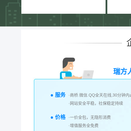
瑞方
● 服务
·商桥.微信.QQ全天在线,30分钟
·网站安全平稳，社保稳定持续
● 价格
·一价全包，无隐形消费
·增值服务全免费