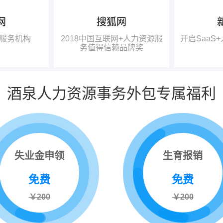
网
搜狐网
中国互联网
龚晓鸥：成都有大量的高校、
瑞方人力获
研究机构，具备强大的智力基础，
一奖项——“2
服务机构
2018中国互联网+人力资源服
开启SaaS
中国互联网
完全有条件在政府的牵头下，打造
力资源服务值
务值得信赖品牌奖
信赖品牌奖”。
出更好的、四川本土的人力资源服
务品牌。
酒泉人力资源事务外包专属福利
失业金申领
生育报销
免费
免费
￥200
￥200