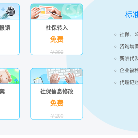
标
报销
社保转入
社保、
费
免费
咨询增
0
￥200
薪酬代
企业福
代理记
案
社保信息修改
费
免费
0
￥200