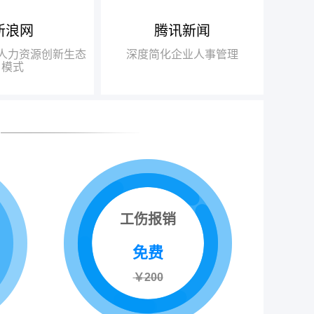
新浪网
腾讯新闻
得人力资源行业唯
布局“互联网+人力资源服务”
瑞方人
018中国互联网+人
战略，基于互联网发展的迅猛之
力，不
+人力资源创新生态
深度简化企业人事管理
得信赖品牌奖”
势，打造“瑞人云”SaaS人力资源
此适应瞬
模式
一站式服务平台，逐步由传统业务
推动了
向互联网全面转型
高速发
工伤报销
免费
￥200