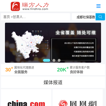
首页
甘肃人事外包
+
+
属地化代理跟进
累计服务客户数
30
20K
全面服务
良好体验
媒体报道