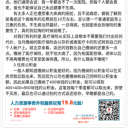
点。他们通常会说：我一年都去不了一次医院。但每个人都会衰
老，谁也不能保证自己永远健康不生病。
有太多人正在遭受重大疾病的困扰，且不说癌症，据我了解到
尿毒症这个病每年的花费就在10万左右，足以使一个普通家庭背上
沉重的负担。不生病当然最好，一旦得病，也就能体会到保险的重
要性了，真的到后悔的时候就晚了。
对我们有利的是,医疗保险从实际上说根本不需要我们付出任何
代价，当月缴纳的医疗保险会以存折或者医疗卡的形式转到自己的
个人帐户上。就北京来看，返还的钱数比自己缴纳的还要多一点
点。缴纳了医疗保险，就不怕大病了，因为有国家担保，退休以后
不用再缴费也可享受医保待遇。所以，有什么理由不缴呢?
3.住房公积金
一般人都知道缴纳公积金是好的，因为缴纳的公积金可以在买
房贷款后取出来，而且因为公司也要缴纳和自己同样的公积金金
额，因此如果自己缴纳了400块钱的公积金，就可以得到
400+400=800块钱的公积金。这笔钱每个季度都可以取出来，即使
不买房，最后也可以通过别的方式返还给你，早晚都是自己的。