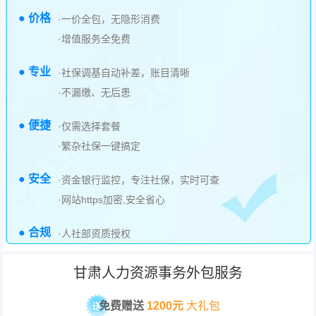
● 价格
·一价全包，无隐形消费
·增值服务全免费
● 专业
·社保调基自动补差，账目清晰
·不漏缴、无后患
● 便捷
·仅需选择套餐
·繁杂社保一键搞定
● 安全
·资金银行监控，专注社保，实时可查
·网站https加密,安全省心
● 合规
·人社部资质授权
甘肃人力资源事务外包服务
免费赠送
1200元
大礼包