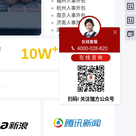
福州人事外包
杭州人事外包
南京人事外包
济南人事外包
南昌人事外包
合肥人事外包
石家庄人事外包
+
10W
4000-028-820
数
客户选择瑞方人力
郑州人事外包
在 线 咨 询
武汉人事外包
最终选择
长沙人事外包
海口人事外包
贵阳人事外包
西安人事外包
昆明人事外包
扫码! 关注瑞方公众号
兰州人事外包
西宁人事外包
太原人事外包
沈阳人事外包
长春人事外包