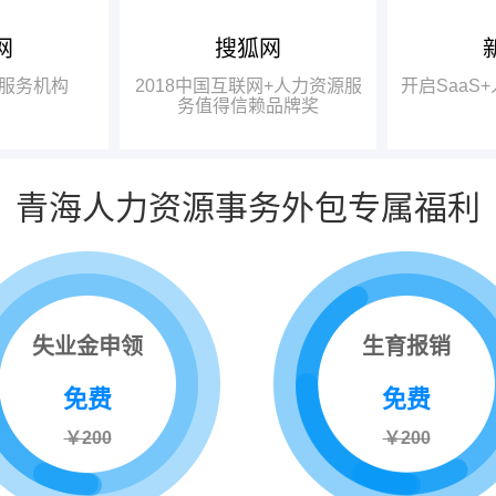
网
搜狐网
中国互联网
龚晓鸥：成都有大量的高校、
瑞方人力获
研究机构，具备强大的智力基础，
一奖项——“2
服务机构
2018中国互联网+人力资源服
开启SaaS
中国互联网
完全有条件在政府的牵头下，打造
力资源服务值
务值得信赖品牌奖
信赖品牌奖”。
出更好的、四川本土的人力资源服
务品牌。
青海人力资源事务外包专属福利
失业金申领
生育报销
免费
免费
￥200
￥200