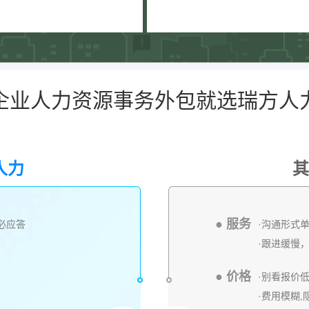
企业人力资源事务外包就选瑞方人
人力
其
● 服务
内必应答
·沟通形式
·跟进缓慢
● 价格
·别看报价
·费用模糊,