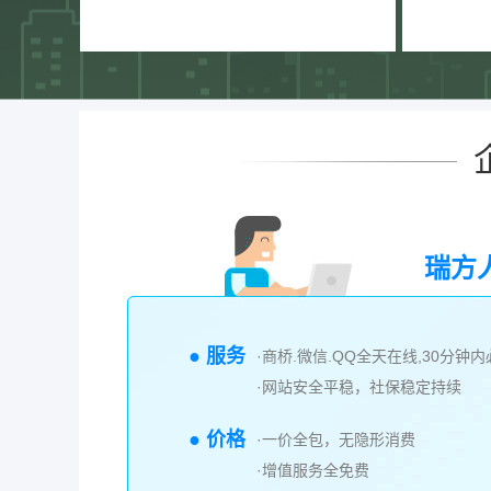
瑞方
● 服务
·商桥.微信.QQ全天在线,30分钟
·网站安全平稳，社保稳定持续
● 价格
·一价全包，无隐形消费
·增值服务全免费