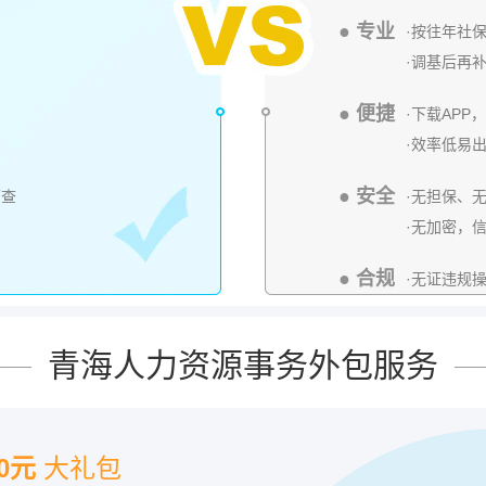
● 专业
·按往年社
·调基后再
● 便捷
·下载AP
·效率低易
● 安全
可查
·无担保、
·无加密，
● 合规
·无证违规
青海人力资源事务外包服务
00元
大礼包