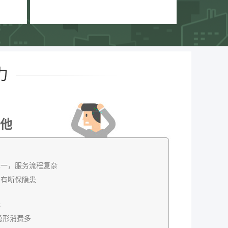
力
他
单一，服务流程复杂
，有断保隐患
低
隐形消费多