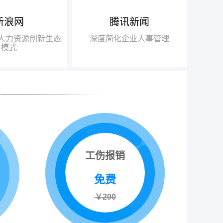
哈尔滨人事外包
拉萨人事外包
新浪网
腾讯新闻
得人力资源行业唯
布局“互联网+人力资源服务”
瑞方人
南宁人事外包
018中国互联网+人
战略，基于互联网发展的迅猛之
力，不
+人力资源创新生态
深度简化企业人事管理
银川人事外包
得信赖品牌奖”
势，打造“瑞人云”SaaS人力资源
此适应瞬
模式
一站式服务平台，逐步由传统业务
推动了
乌鲁木齐人事外包
向互联网全面转型
高速发
呼和浩特人事外包
工伤报销
免费
￥200