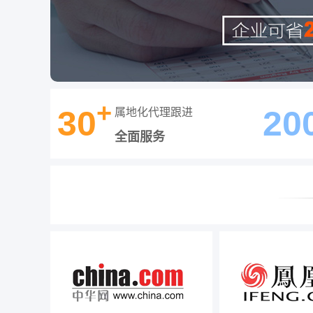
+
30
20
属地化代理跟进
全面服务