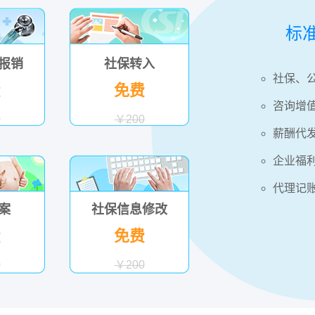
标
报销
社保转入
社保、
费
免费
咨询增
0
￥200
薪酬代
企业福
代理记
案
社保信息修改
费
免费
0
￥200