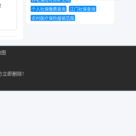
养老保险可以补交吗
政
个人社保缴费查询
江门社保查询
农村医疗保险报销范围
地图
方立即删除！