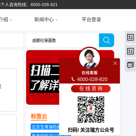
个人咨询热线：4000-028-821
介绍
新闻中心
平台登录
4000-028-820
保
在 线 咨 询
标签云
北京生育保险报销多少
扫码! 关注瑞方公众号