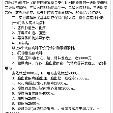
75%;(三)成年居民的住院统筹基金支付比例由原来的一级医院65%;
二级医院60%，三级医院55%提高到一、二级医院75%，三级医院
70%。转外地治疗、探亲住院治疗由原55%、50%提高到70%。
二、实行城镇居民基本医疗保险门诊大病、慢性病病种补助
(一)门诊大病补助病种
1、恶性肿瘤放、化疗;
2、尿毒症血透、腹透;
3、器官移植抗排异治疗;
4、血友病。
以上4个大病病种不设门诊补助限额限制。
(二)门诊慢性病病种
1、高血压Ⅲ期(有心、脑、肾并发症之一者)3000元;
2、糖尿病(a、有心、脑血管病变、气肾病等并发症之一者)非
胰岛
素依赖型3000元，b、胰岛素依赖型5000元;
3、脑血管疾病(脑出血、脑血栓、脑栓塞)2500元;
4、冠心病(陈旧性心肌梗塞)2500元;
5、慢性肺源性心脏病(右心衰竭)2000元;
6、慢性病毒性肝炎4000元;
7、精神病2500元;
8、癫痫病2500元
9、疑难杂症(系统红斑狼疮。、骨髓异常增生综合症、再