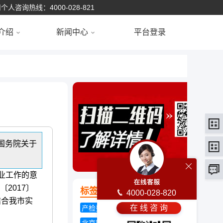
个人咨询热线：4000-028-821
介绍
新闻中心
平台登录
国务院关于
业工作的意
2017〕
标签云
4000-028-820
结合我市实
在 线 咨 询
产检费用报销
什么是社保