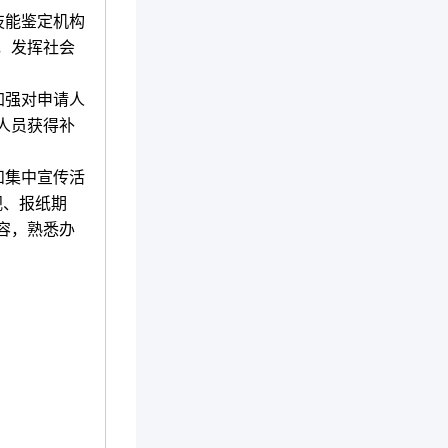
技能鉴定机构
，发挥社会
加强对申请人
人员获得补
和集中宣传活
视、报纸期
容，熟悉办