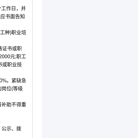
个工作日，并
，应书面告知
工种)职业培
格证书或职
00元;职工
书或职业技
0%。紧缺急
岗位(等级
费补助不得重
。
、公示、拨