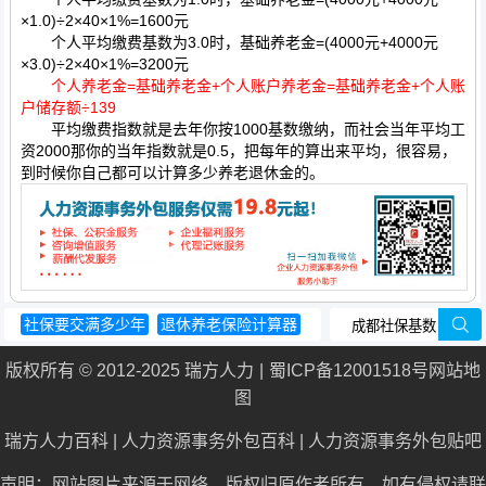
×1.0)÷2×40×1%=1600元
个人平均缴费基数为3.0时，基础养老金=(4000元+4000元
×3.0)÷2×40×1%=3200元
个人养老金=基础养老金+个人账户养老金=基础养老金+个人账
户储存额÷139
平均缴费指数就是去年你按1000基数缴纳，而社会当年平均工
资2000那你的当年指数就是0.5，把每年的算出来平均，很容易，
到时候你自己都可以计算多少养老退休金的。
社保要交满多少年
退休养老保险计算器
养老金双轨制
低保
生育保险报销比例
版权所有 © 2012-2025 瑞方人力
蜀ICP备12001518号
网站地
图
瑞方人力百科
|
人力资源事务外包百科
|
人力资源事务外包贴吧
声明：网站图片来源于网络，版权归原作者所有，如有侵权请联