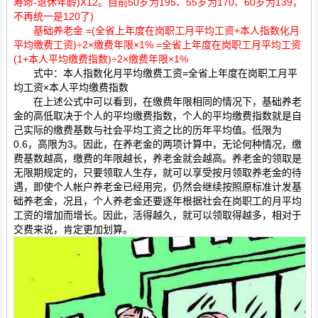
寿命-退休年龄)X12。目前50岁为195、55岁为170、60岁为139，
不再统一是120了)
基础养老金 =(全省上年度在岗职工月平均工资+本人指数化月
平均缴费工资)÷2×缴费年限×1% =全省上年度在岗职工月平均工资
(1+本人平均缴费指数)÷2×缴费年限×1%
式中：本人指数化月平均缴费工资=全省上年度在岗职工月平
均工资×本人平均缴费指数
在上述公式中可以看到，在缴费年限相同的情况下，基础养老
金的高低取决于个人的平均缴费指数，个人的平均缴费指数就是自
己实际的缴费基数与社会平均工资之比的历年平均值。低限为
0.6，高限为3。因此，在养老金的两项计算中，无论何种情况，缴
费基数越高，缴费的年限越长，养老金就会越高。养老金的领取是
无限期规定的，只要领取人生存，就可以享受按月领取养老金的待
遇，即使个人帐户养老金已经用完，仍然会继续按照原标准计发基
础养老金，况且，个人养老金还要逐年根据社会在岗职工的月平均
工资的增加而增长。因此，活得越久，就可以领取得越多，相对于
交费来说，肯定更加划算。