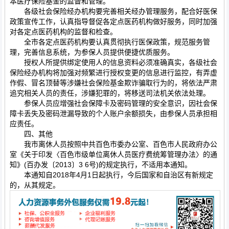
本医疗保险基金的监督和管理。
各级社会保险经办机构要完善相关经办管理服务，配合好医保
政策宣传工作，认真指导督促各定点医药机构做好服务，同时加强
对各定点医药机构的监督和检查。
全市各定点医药机构要认真贯彻执行医保政策，规范服务管
理，完善信息系统，为参保人员提供便捷优质服务。
授权人所提供绑定使用人的信息资料必须准确真实，各级社会
保险经办机构将加强对频繁进行授权变更的信息进行监控，有弄虚
作假、冒名顶替等涉嫌社会保险基金欺诈骗取行为的，将依法严肃
追究相关人员的责任，涉嫌犯罪的，将移送司法机关依法处理。
参保人员应增强社会保障卡及密码管理的安全意识，因社会保
障卡丢失及密码泄漏导致的个人账户余额损失，由参保人员承担相
应责任。
四、其他
我市离休人员按照中共百色市委办公室、百色市人民政府办公
室《关于印发〈百色市级单位离休人员医疗费统筹管理办法〉的通
知》(百办发〔2013〕3 6号)的规定执行，不适用本通知。
本通知自2018年4月1日起执行，今后国家和自治区有新规定
的，从其规定。