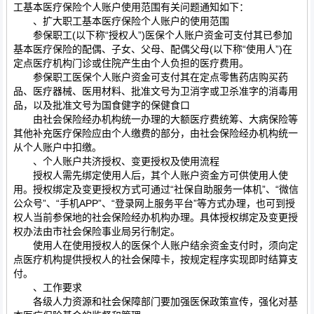
工基本医疗保险个人账户使用范围有关问题通知如下：
、扩大职工基本医疗保险个人账户的使用范围
参保职工(以下称“授权人”)医保个人账户资金可支付其已参加
基本医疗保险的配偶、子女、父母、配偶父母(以下称“使用人”)在
定点医疗机构门诊或住院产生由个人负担的医疗费用。
参保职工医保个人账户资金可支付其在定点零售药店购买药
品、医疗器械、医用材料、批准文号为卫消字或卫杀准字的消毒用
品，以及批准文号为国食健字的保健食口
由社会保险经办机构统一办理的大额医疗费统筹、大病保险等
其他补充医疗保险应由个人缴费的部分，由社会保险经办机构统一
从个人账户中扣缴。
、个人账户共济授权、变更授权及使用流程
授权人需先绑定使用人后，其个人账户资金方可供使用人使
用。授权绑定及变更授权方式可通过“社保自助服务一体机”、“微信
公众号”、“手机APP”、“登录网上服务平台”等方式办理，也可到授
权人当前参保地的社会保险经办机构办理。具体授权绑定及变更授
权办法由市社会保险事业局另行制定。
使用人在使用授权人的医保个人账户结余资金支付时，须向定
点医疗机构提供授权人的社会保障卡，按规定程序实现即时结算支
付。
、工作要求
各级人力资源和社会保障部门要加强医保政策宣传，强化对基