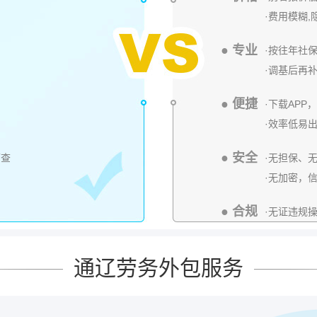
·费用模糊,
● 专业
·按往年社
·调基后再
● 便捷
·下载AP
·效率低易
● 安全
可查
·无担保、
·无加密，
● 合规
·无证违规
通辽劳务外包服务