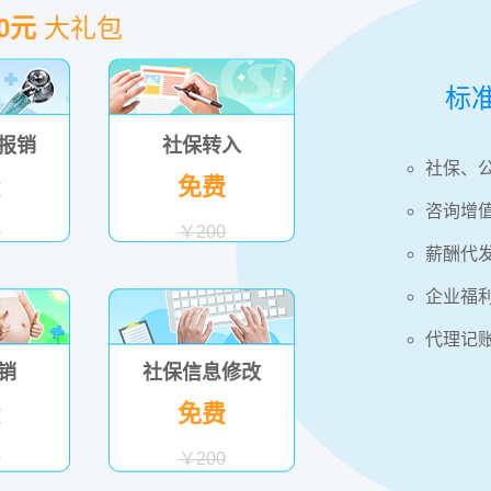
00元
大礼包
标
报销
社保转入
社保、
费
免费
咨询增
0
￥200
薪酬代
企业福
代理记
销
社保信息修改
费
免费
0
￥200