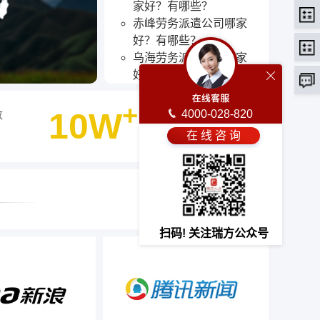
家好？有哪些？
赤峰劳务派遣公司哪家
好？有哪些？
乌海劳务派遣公司哪家
好？有哪些？
包头劳务派遣公司哪家
+
好？有哪些？
10W
4000-028-820
数
客户选择瑞方人力
呼和浩特劳务派遣公司哪
在 线 咨 询
最终选择
家好？有哪些？
扫码! 关注瑞方公众号