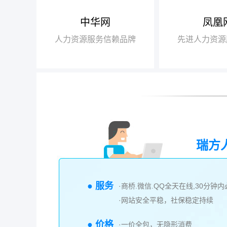
中华网
凤凰
【腾讯】“2018
+行业领军企业奖”
人力资源服务信赖品牌
先进人力资源
【瑞方】“2018
+人力资源服务值得
瑞方
● 服务
·商桥.微信.QQ全天在线,30分钟
·网站安全平稳，社保稳定持续
● 价格
·一价全包，无隐形消费