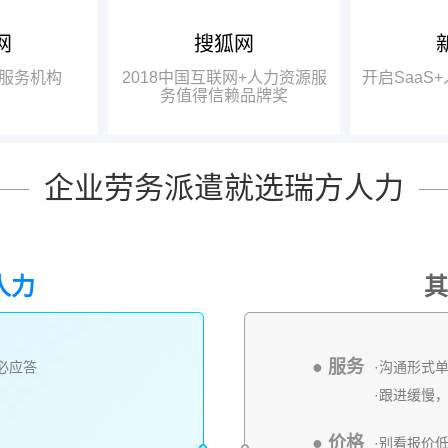
网
搜狐网
中国互联网
龚晓鸥：成都有大量的高校、
瑞方人力获
研究机构，具备强大的智力基础，
一奖项——“2
服务机构
2018中国互联网+人力资源服
开启SaaS
中国互联网
完全有条件在政府的牵头下，打造
力资源服务值
务值得信赖品牌奖
信赖品牌奖”。
出更好的、四川本土的人力资源服
务品牌。
企业劳务派遣就选瑞方人力
人力
其
● 服务
内必应答
·沟通形式
·跟进缓慢
● 价格
·别看报价