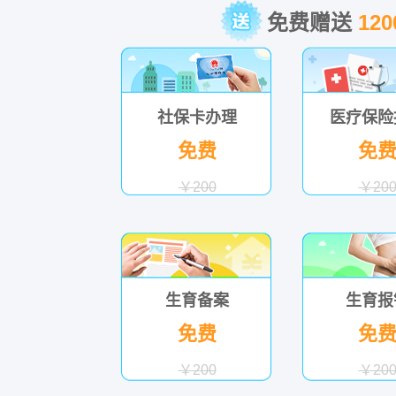
免费赠送
12
社保卡办理
医疗保险
免费
免
￥200
￥20
生育备案
生育报
免费
免
￥200
￥20