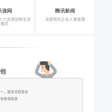
新浪网
腾讯新闻
得人力资源行业唯
布局“互联网+人力资源服务”
瑞方人
018中国互联网+人
战略，基于互联网发展的迅猛之
力，不
+人力资源创新生态
深度简化企业人事管理
得信赖品牌奖”
势，打造“瑞人云”SaaS人力资源
此适应瞬
模式
一站式服务平台，逐步由传统业务
推动了
向互联网全面转型
高速发
他
单一，服务流程复杂
，有断保隐患
低