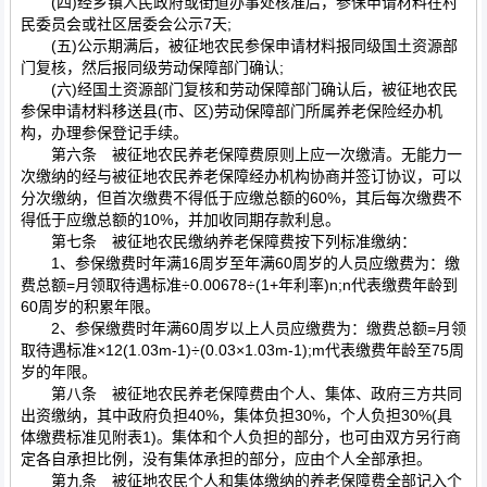
(四)经乡镇人民政府或街道办事处核准后，参保申请材料在村
民委员会或社区居委会公示7天;
(五)公示期满后，被征地农民参保申请材料报同级国土资源部
门复核，然后报同级劳动保障部门确认;
(六)经国土资源部门复核和劳动保障部门确认后，被征地农民
参保申请材料移送县(市、区)劳动保障部门所属养老保险经办机
构，办理参保登记手续。
第六条 被征地农民养老保障费原则上应一次缴清。无能力一
次缴纳的经与被征地农民养老保障经办机构协商并签订协议，可以
分次缴纳，但首次缴费不得低于应缴总额的60%，其后每次缴费不
得低于应缴总额的10%，并加收同期存款利息。
第七条 被征地农民缴纳养老保障费按下列标准缴纳：
1、参保缴费时年满16周岁至年满60周岁的人员应缴费为：缴
费总额=月领取待遇标准÷0.00678÷(1+年利率)n;n代表缴费年龄到
60周岁的积累年限。
2、参保缴费时年满60周岁以上人员应缴费为：缴费总额=月领
取待遇标准×12(1.03m-1)÷(0.03×1.03m-1);m代表缴费年龄至75周
岁的年限。
第八条 被征地农民养老保障费由个人、集体、政府三方共同
出资缴纳，其中政府负担40%，集体负担30%，个人负担30%(具
体缴费标准见附表1)。集体和个人负担的部分，也可由双方另行商
定各自承担比例，没有集体承担的部分，应由个人全部承担。
第九条 被征地农民个人和集体缴纳的养老保障费全部记入个