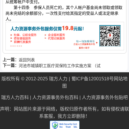
从统筹帐户中支付。
第十四条 参保人员死亡的，其个人帐户基金尚未领取或领取
尚未完结的余额部分，一次性支付给其指定的受益人或法定继承
人。
上一篇：
返回列表
下一篇：
河池市城镇职工医疗双保险工作实施方案 （试
行）
版权所有 © 2012-2025 瑞方人力
蜀ICP备12001518号
网站地
图
瑞方人力百科
|
人力资源事务外包百科
|
人力资源事务外包贴吧
声明：网站图片来源于网络，版权归原作者所有，如有侵权请联
系客服，我方立即删除！