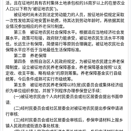
活，且在征地时具有农村集体土地承包权的16周岁以上的在册农业
人口(以下称为“被征地农民”)。
被征地时尚未达到法定劳动能力的人员，按征地补偿规定采取
一次性发给其征地安置补助费，待其达到劳动年龄时，再依据其就
业情况参加相应的
养老保险
制度。
第三条 被征地农民社会保障水平。根据适应当地经济社会发
展水平，政策可衔接，政府财力能承受，被征地农民生活水平不降
低，长远生计有保障，简便易行等原则合理确定。被征地农民社会
保障水平应不低于当地最低生活保障标准。
第二章 养老保障
第四条 依照自治区人民政府规定，为被征地农民建立养老保
障制度，设立被征地农民养老保障基金，养老保障基金按照“以支
定收、收支平衡、略有结余”的原则筹集。养老保障基金实行县级
统筹，今后条件成熟可实行市级统筹。
第五条 被征地农民养老保障以村(居)民委员会或集体经济组
织为单位组织参加，并按下列程序办理参保登记手续：
(一)被征地农民由个人向村民委员会或社区居委会提出书面申
请;
(二)经村民委员会或社区居委会对被征地农民提出参保申请进
行审核;
(三)经村民委员会或社区居委会审核后，参保申请材料上报乡
镇人民政府或街道办事处核准;