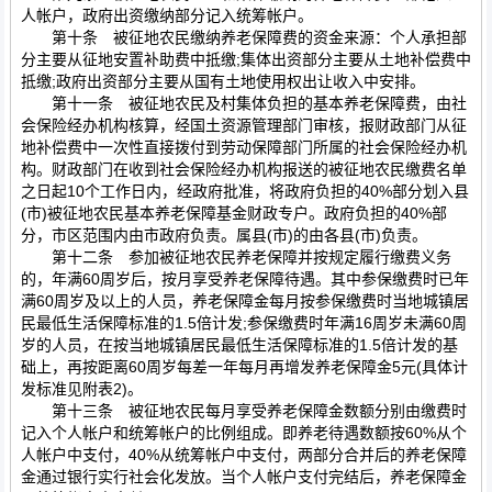
人帐户，政府出资缴纳部分记入统筹帐户。
第十条 被征地农民缴纳养老保障费的资金来源：个人承担部
分主要从征地安置补助费中抵缴;集体出资部分主要从土地补偿费中
抵缴;政府出资部分主要从国有土地使用权出让收入中安排。
第十一条 被征地农民及村集体负担的基本养老保障费，由社
会保险经办机构核算，经国土资源管理部门审核，报财政部门从征
地补偿费中一次性直接拨付到劳动保障部门所属的社会保险经办机
构。财政部门在收到社会保险经办机构报送的被征地农民缴费名单
之日起10个工作日内，经政府批准，将政府负担的40%部分划入县
(市)被征地农民基本养老保障基金财政专户。政府负担的40%部
分，市区范围内由市政府负责。属县(市)的由各县(市)负责。
第十二条 参加被征地农民养老保障并按规定履行缴费义务
的，年满60周岁后，按月享受养老保障待遇。其中参保缴费时已年
满60周岁及以上的人员，养老保障金每月按参保缴费时当地城镇居
民最低生活保障标准的1.5倍计发;参保缴费时年满16周岁未满60周
岁的人员，在按当地城镇居民最低生活保障标准的1.5倍计发的基
础上，再按距离60周岁每差一年每月再增发养老保障金5元(具体计
发标准见附表2)。
第十三条 被征地农民每月享受养老保障金数额分别由缴费时
记入个人帐户和统筹帐户的比例组成。即养老待遇数额按60%从个
人帐户中支付，40%从统筹帐户中支付，两部分合并后的养老保障
金通过银行实行社会化发放。当个人帐户支付完结后，养老保障金