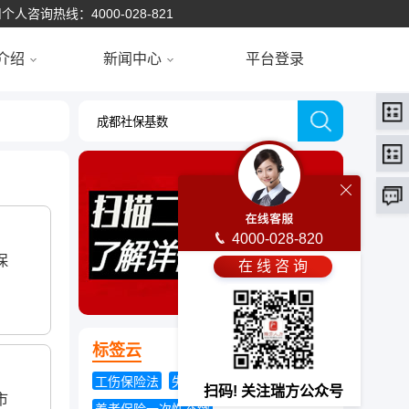
个人咨询热线：4000-028-821
介绍
新闻中心
平台登录
4000-028-820
保
在 线 咨 询
标签云
工伤保险法
失业保险费率降低
扫码! 关注瑞方公众号
市