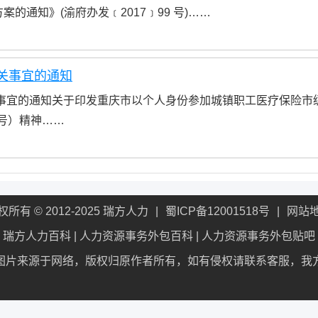
通知》(渝府办发﹝2017﹞99 号)……
关事宜的通知
关事宜的通知关于印发重庆市以个人身份参加城镇职工医疗保险市
9号）精神……
权所有 © 2012-2025 瑞方人力
蜀ICP备12001518号
网站
瑞方人力百科
|
人力资源事务外包百科
|
人力资源事务外包贴吧
图片来源于网络，版权归原作者所有，如有侵权请联系客服，我