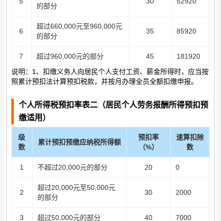
5
30
52920
的部分
超过660,000元至960,000元
6
35
85920
的部分
7
超过960,000元的部分
45
181920
说明：1、扣缴义务人向居民个人支付工资、薪金所得时，应当按
照累计预扣法计算预扣税款，并按月办理全员全额扣缴申报。
个人所得税预扣率表二（居民个人劳务报酬所得预扣预
缴适用）
级
预扣率
速算扣除
累计预扣预缴应纳税所得额
数
（%）
数
1
不超过20,000元的部分
20
0
超过20,000元至50,000元
2
30
2000
的部分
3
超过50,000元的部分
40
7000