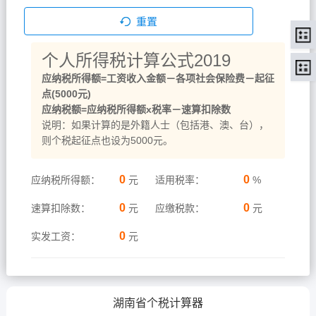
重置
个人所得税计算公式2019
应纳税所得额=工资收入金额－各项社会保险费－起征
点(5000元)
应纳税额=应纳税所得额x税率－速算扣除数
说明：如果计算的是外籍人士（包括港、澳、台），
则个税起征点也设为5000元。
0
0
应纳税所得额：
元
适用税率：
%
0
0
速算扣除数：
元
应缴税款：
元
0
实发工资：
元
湖南省个税计算器