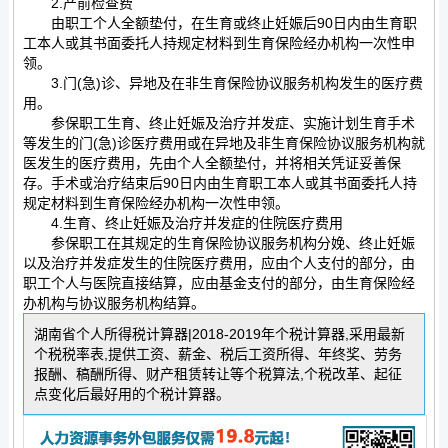
2.产前检查费
由职工个人全额垫付，在生育或终止妊娠后90日内由生育职
工本人或其书面委托人持规定材料到生育保险经办机构一次性申
领。
3.门(急)诊、异地及在非生育保险协议服务机构发生的医疗费
用。
参保职工生育、终止妊娠及治疗并发症、实施计划生育手术
等发生的门(急)诊医疗费用或在异地及非生育保险协议服务机构就
医发生的医疗费用，先由个人全额垫付，并将相关凭证妥善保
存。手术或治疗结束后90日内由生育职工本人或其书面委托人持
规定材料到生育保险经办机构一次性申领。
4.生育、终止妊娠及治疗并发症的住院医疗费用
参保职工在其规定的生育保险协议服务机构分娩、终止妊娠
以及治疗并发症发生的住院医疗费用，应由个人支付的部分，由
职工个人与医院直接结算，应由基金支付的部分，由生育保险经
办机构与协议服务机构结算。
湖南省个人所得税计算器|2018-2019年个税计算器,采用最新
个税税率表,提供工资、薪金、税后工资所得、年终奖、劳务
报酬、稿酬所得、财产租赁转让等个税算法,个税改革、起征
点变化后最好用的个税计算器。