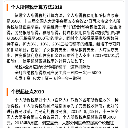
个人所得税计算方法2019
征缴个人所得税的计算方法，个人所得税费用扣除标准原来
是3500，十三届全国人大常委会第五次会议27日再次审议个人所
得税法修正案草案，草案维持一审时“综合所得(包括工资、薪金所
得，劳务报酬所得，稿酬所得，特许权使用费所得)减除费用标准
从3500元提高至5000元”的规定，同时个人所得税税率及级数保
持不变，扩大3%、10%、20%三档低税率的级距。新增了专项附
加扣除项目，包括：子女教育支出、继续教育支出、大病医疗支
出、住房贷款利息和住房租金以及赡养老人支出（2019/01/01后
扣除）。使用超额累进税率的计算方法如下：
缴税=全月应纳税所得额*税率－速算扣除数
全月应纳税所得额=(应发工资－五险一金)－5000
实发工资=应发工资－五险一金－缴税
个税起征点2019
个人所得税是对个人（自然人）取得的各项所得征收的一种
所得税。个人所得税起征点是指国家为了完善税收体制，更好的
进行税制改革，而制定的税收制度。2018年6月19日，十三届全
国人大常委会第三次会议召开，个人所得税免征额拟调至5000
元。2018年8月底，调查显示，大部分网民希望提高个税起征