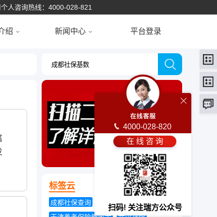
个人咨询热线：4000-028-821
介绍
新闻中心
平台登录
4000-028-820
属
在 线 咨 询
发
标签云
成都社保查询
交保险合适吗
扫码! 关注瑞方公众号