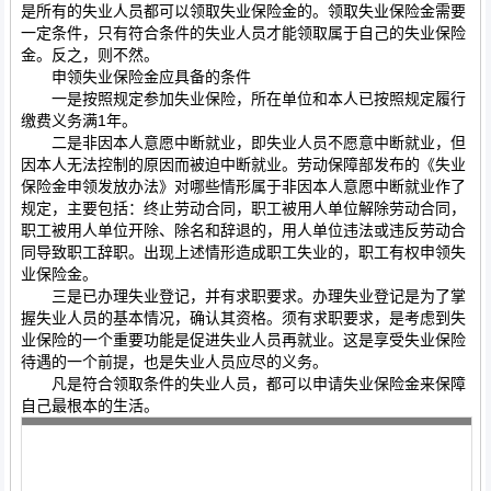
是所有的失业人员都可以领取失业保险金的。领取失业保险金需要
一定条件，只有符合条件的失业人员才能领取属于自己的失业保险
金。反之，则不然。
申领失业保险金应具备的条件
一是按照规定参加失业保险，所在单位和本人已按照规定履行
缴费义务满1年。
二是非因本人意愿中断就业，即失业人员不愿意中断就业，但
因本人无法控制的原因而被迫中断就业。劳动保障部发布的《失业
保险金申领发放办法》对哪些情形属于非因本人意愿中断就业作了
规定，主要包括：终止劳动合同，职工被用人单位解除劳动合同，
职工被用人单位开除、除名和辞退的，用人单位违法或违反劳动合
同导致职工辞职。出现上述情形造成职工失业的，职工有权申领失
业保险金。
三是已办理失业登记，并有求职要求。办理失业登记是为了掌
握失业人员的基本情况，确认其资格。须有求职要求，是考虑到失
业保险的一个重要功能是促进失业人员再就业。这是享受失业保险
待遇的一个前提，也是失业人员应尽的义务。
凡是符合领取条件的失业人员，都可以申请失业保险金来保障
自己最根本的生活。