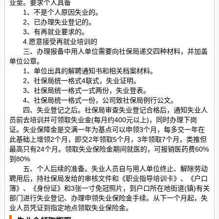
业金。要求个人具备
1、不是个人原因失业的。
2、已办理失业登记的。
3、有再就业要求的。
4.愿意接受再就业培训的
三、办理报备中用人单位需要向社保局递交四种材料，并加盖
单位公章。
1、单位出具的解聘通知书和相关档案材料。
2、社保局统一格式4联式，失业证明。
3、社保局统一格式一式两份，失业登表。
4、社保局统一格式一份，公司致社保局例行公文。
四、失业登记之后。社保局审查失业登记合格后，通知失业人
员前去培训并可领取失业金(每月约400元以上)，同时办理下岗
证。失业保障金是交满一年为基点可以申领3个月，每多交一年在
此基础上增领2个月，即交2年领取5个月，3年领取7个月，类推但
最高只有24个月。领取失业保险金期间就医的，可报销医药费60%
到80%
五、个人后续的准备。失业人员自与用人单位终止、解除劳动
聘用后，持社保局发给的审核文件和《职业指导培训卡》、《户口
簿》、《身份证》和3张一寸免冠照片，到户口所在地街道(镇)有关
部门进行失业登记、办理申领失业保险金手续。从下一个月起，失
业人员凭证到指定地点领取失业保险金。