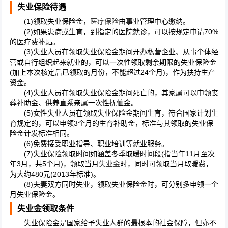
失业保险待遇
(1)领取失业保险金，
医疗保险
由事业管理中心缴纳。
(2)如果患病或生育，到指定的医院就诊，可以按规定申请70%
的医疗费补贴。
(3)失业人员在领取失业保险金期间开办私营企业、从事个体经
营或自行组织起来就业的，可以一次性领取剩余期限的失业保险金
(加上本次核定后已领取的月份，不能超过24个月)，作为扶持生产
资金。
(4)失业人员在领取失业保险金期间死亡的，其家属可以申领丧
葬补助金、供养直系亲属一次性抚恤金。
(5)女性失业人员在领取失业保险金期间生育，符合国家计划生
育规定的，可以申领3个月的生育补助金，标准与其领取的失业保
险金计发标准相同。
(6)免费接受职业指导、职业培训等就业服务。
(7)失业保险领取时间如涵盖冬季取暖时间段(指当年11月至次
年3月，共5个月)，领取当月
失业金
时，同时可领取当月取暖费，
为大约480元(2013年标准)。
(8)夫妻双方同时失业，领取失业保险金时，可分别多申领一个
月失业保险金。
失业金领取条件
失业保险金是国家给予失业人群的最根本的社会保障，但亦不