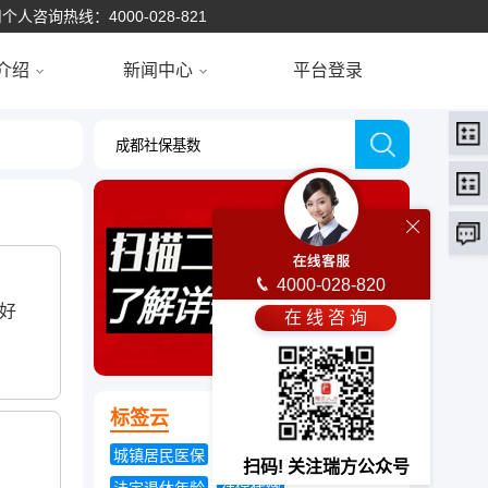
个人咨询热线：4000-028-821
介绍
新闻中心
平台登录
4000-028-820
好
在 线 咨 询
标签云
城镇居民医保
统一城乡居民养老保险
扫码! 关注瑞方公众号