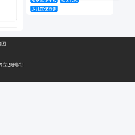
法定退休年龄
社保代缴
少儿医保查询
地图
方立即删除！