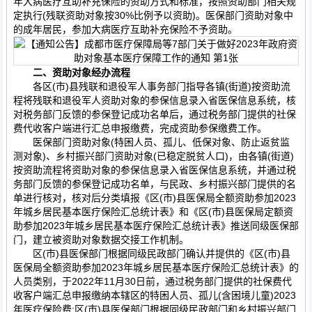
年大病医疗互助补充保险的资助方式和标准，按照资助部门相关规
定执行(残联资助对象按30%比例予以资助)。医保部门资助对象中
的成年居民，参加大病医疗互助补充保险不予资助。
二、资助对象经办流程
各区(市)县残联和退役军人事务部门指导各镇(街道)按资助流
程将残联和退役军人资助对象的参保信息录入省医保信息系统，核
对税务部门反馈的参保登记成功名单后，通过税务部门提供的社保
费代收客户端进行汇总申报缴费，完成资助参保缴费工作。
医保部门资助对象(特困人员、孤儿、低保对象、防止返贫监
测对象)、乡村振兴部门资助对象(已稳定脱贫人口)，由各镇(街道)
按资助流程将资助对象的参保信息录入省医保信息系统，并通过税
务部门反馈的参保登记成功名单，与民政、乡村振兴部门提供的名
单进行核对，核对后分类填报《区(市)县医保局全额资助参加2023
年城乡居民基本医疗保险汇总统计表》和《区(市)县医保局定额资
助参加2023年城乡居民基本医疗保险汇总统计表》推送同级医保部
门，建立被资助对象数据交接工作机制。
区(市)县医保部门根据同级民政部门确认并提供的《区(市)县
医保局全额资助参加2023年城乡居民基本医疗保险汇总统计表》的
人员类别，于2022年11月30日前，通过税务部门提供的社保费代
收客户端汇总申报缴纳本辖区的特困人员、孤儿(含困境儿童)2023
年医疗保险费;区(市)县医保部门根据同级民政部门和乡村振兴部门