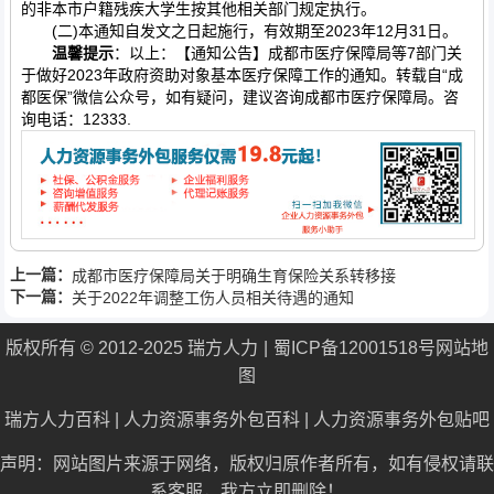
的非本市户籍残疾大学生按其他相关部门规定执行。
(二)本通知自发文之日起施行，有效期至2023年12月31日。
温馨提示
：以上：【通知公告】成都市医疗保障局等7部门关
于做好2023年政府资助对象基本医疗保障工作的通知。转载自“成
都医保”微信公众号，如有疑问，建议咨询成都市医疗保障局。咨
询电话：12333.
上一篇：
成都市医疗保障局关于明确生育保险关系转移接
下一篇：
续待遇衔接有关事项的通知
关于2022年调整工伤人员相关待遇的通知
版权所有 © 2012-2025 瑞方人力
蜀ICP备12001518号
网站地
图
瑞方人力百科
|
人力资源事务外包百科
|
人力资源事务外包贴吧
声明：网站图片来源于网络，版权归原作者所有，如有侵权请联
系客服，我方立即删除！