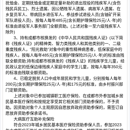
抚恤金、定期抚恤金或定期定量补助的退出现役的残疾军人(含伤
残民兵民工)、烈士遗属、因公牺牲军人遗属、病故军人遗属、在
乡复员军人、带病回乡退伍军人、参战参试退役人员(含铀矿开采
军队退役人员)，按每人每年485元(含长期护理保险25元/人·年)的
标准由退役军人事务部门全额资助。(上述对象一至六级残疾军人
除外)
3、持有成都市核换发的《中华人民共和国残疾人证》(以下简
称《残疾人证》)的精神类、智力类残疾人和其他类别的一、二级
重度残疾人，“阳光救助”对象中的重性精神病患者，低保家庭中的
残疾人，按每人每年485元(含长期护理保险25元/人·年)的标准由残
联全额资助;持有成都市核换发的《残疾人证》的残疾学生儿童，经
民政认定的低保边缘残疾人家庭中的学生儿童，按每人每年350元
的标准由残联全额资助。
4、已稳定脱贫人口中成年居民和学生儿童，分别按每人每年
200元(含长期护理保险25元/人·年)和175元的标准，由乡村振兴部
门定额资助。
上述对象中已参加城镇职工医疗保险、在成都市外参加城乡居
民基本医疗保险和按规定享受其它相关部门资助参保的，不予资
助。因资助对象个人主观原因自愿放弃政府资助参保的，需签订自
愿放弃资助参保承诺书。
大病医疗互助补充保险
符合2023年城乡居民基本医疗保险资助参保人员，参加2023