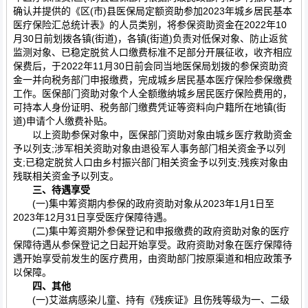
确认并提供的《区(市)县医保局定额资助参加2023年城乡居民基本
医疗保险汇总统计表》的人员类别，将参保资助资金在2022年10
月30日前划拨各镇(街道)，各镇(街道)负责对低保对象、防止返贫
监测对象、已稳定脱贫人口缴费标准不足部分开展征收，收齐相应
保费后，于2022年11月30日前会同当地医保局划拨的参保资助资
金一并向税务部门申报缴费，完成城乡居民基本医疗保险参保缴费
工作。医保部门资助对象个人全额缴纳城乡居民医疗保险费用的，
可持本人身份证明、税务部门缴费凭证等资料向户籍所在地镇(街
道)申请个人缴费补贴。
以上资助参保对象中，医保部门资助对象由城乡医疗救助资金
予以列支;涉军相关资助对象由退役军人事务部门相关资金予以列
支;已稳定脱贫人口由乡村振兴部门相关资金予以列支;残疾对象由
残联相关资金予以列支。
三、待遇享受
(一)集中筹资期内参保的政府资助对象从2023年1月1日至
2023年12月31日享受医疗保障待遇。
(二)集中筹资期外参保登记和申报缴费的政府资助对象的医疗
保障待遇从参保登记之日起开始享受。政府资助对象在医疗保障待
遇开始享受前发生的医疗费用，由资助部门按原渠道和相应政策予
以保障。
四、其他
(一)艾滋病感染儿童、持有《残疾证》且伤残等级为一、二级