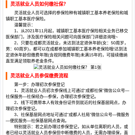
灵活就业人员如何缴社保？
灵活就业人员可选择的参保险种有城镇职工基本养老保险和城
镇职工基本医疗保险。
温馨提示：
1、从2021年11月起，城镇职工基本医疗保险相关业务已移交
医保部门，涉及医疗保险相关问题可向医保部门详细咨询哦~
2、只要在成都灵活就业，未达到法定退休年龄(女：50周岁，
男：60周岁)，都可以在成都参加城镇职工基本养老保险哦!达到法
定退休年龄但缴费年限(含视同缴费年限)未满15年的，可接续缴纳
直至满足领取养老金条件。
灵活就业人员参保缴费流程
第一步：办理初次参保登记
1、灵活就业人员初次参保线上可通过“成都社保”微信公众号—
社保服务—社保经办—参保，办理初次参保登记。
2、线下可携带本人有效身份证件到就近的社保基层网点，办
理初次参保登记。
3、社保基层网点地址可通过“成都人社局”微信公众号—微服务
—便民服务—社保基层网点查询。
特别提示：若之前办理过参保登记，如从单位离职的人员，或
者已经以灵活就业人员参保但中断缴费的人员，无需办理续保，直