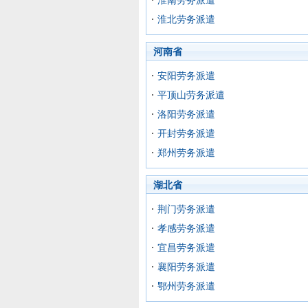
淮北劳务派遣
河南省
安阳劳务派遣
平顶山劳务派遣
洛阳劳务派遣
开封劳务派遣
郑州劳务派遣
湖北省
荆门劳务派遣
孝感劳务派遣
宜昌劳务派遣
襄阳劳务派遣
鄂州劳务派遣