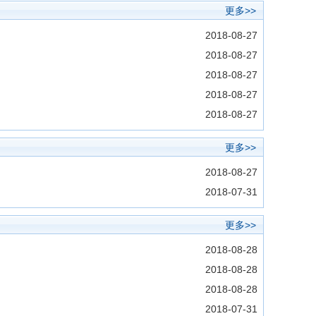
更多>>
2018-08-27
2018-08-27
2018-08-27
2018-08-27
2018-08-27
更多>>
2018-08-27
2018-07-31
更多>>
2018-08-28
2018-08-28
2018-08-28
2018-07-31