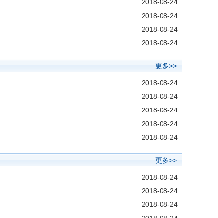
2018-08-24
2018-08-24
2018-08-24
2018-08-24
更多>>
2018-08-24
2018-08-24
2018-08-24
2018-08-24
2018-08-24
更多>>
2018-08-24
2018-08-24
2018-08-24
2018-08-24