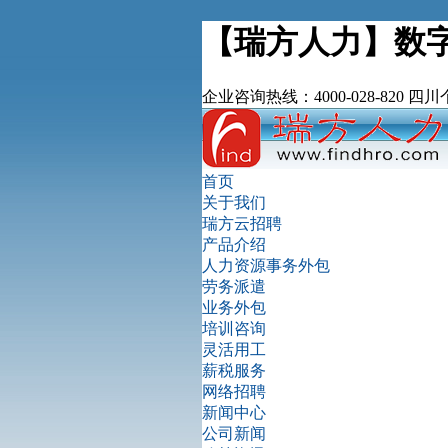
【瑞方人力】数
企业咨询热线：4000-028-820
四川个
首页
关于我们
瑞方云招聘
产品介绍
人力资源事务外包
劳务派遣
业务外包
培训咨询
灵活用工
薪税服务
网络招聘
新闻中心
公司新闻