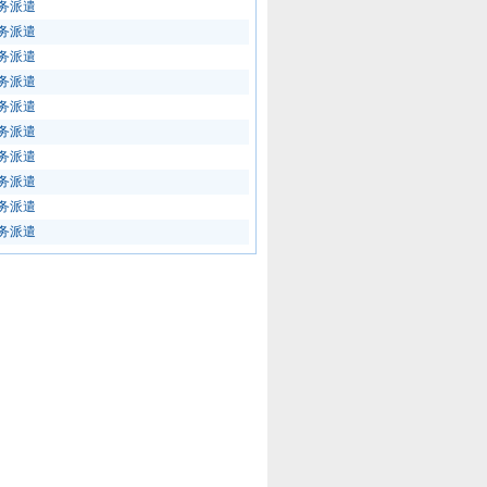
务派遣
务派遣
务派遣
务派遣
务派遣
务派遣
务派遣
务派遣
务派遣
务派遣