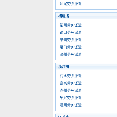
汕尾劳务派遣
福建省
福州劳务派遣
莆田劳务派遣
泉州劳务派遣
厦门劳务派遣
漳州劳务派遣
浙江省
丽水劳务派遣
嘉兴劳务派遣
湖州劳务派遣
绍兴劳务派遣
温州劳务派遣