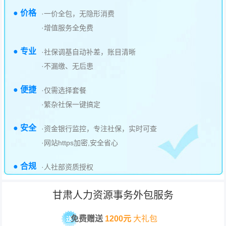
● 价格
·一价全包，无隐形消费
·增值服务全免费
● 专业
·社保调基自动补差，账目清晰
·不漏缴、无后患
● 便捷
·仅需选择套餐
·繁杂社保一键搞定
● 安全
·资金银行监控，专注社保，实时可查
·网站https加密,安全省心
● 合规
·人社部资质授权
甘肃人力资源事务外包服务
免费赠送
1200元
大礼包