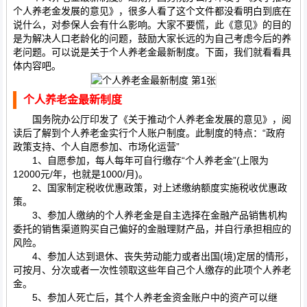
个人养老金发展的意见》，很多人看了这个文件都没看明白到底在
说什么，对参保人会有什么影响。大家不要慌，此《意见》的目的
是为解决人口老龄化的问题，鼓励大家长远的为自己考虑今后的养
老问题。可以说是关于个人养老金最新制度。下面，我们就看看具
体内容吧。
个人养老金最新制度
国务院办公厅印发了《关于推动个人养老金发展的意见》，阅
读后了解到个人养老金实行个人账户制度。此制度的特点：“政府
政策支持、个人自愿参加、市场化运营”
1、自愿参加，每人每年可自行缴存“个人养老金”(上限为
12000元/年，也就是1000/月)。
2、国家制定税收优惠政策，对上述缴纳额度实施税收优惠政
策。
3、参加人缴纳的个人养老金是自主选择在金融产品销售机构
委托的销售渠道购买自己偏好的金融理财产品，并自行承担相应的
风险。
4、参加人达到退休、丧失劳动能力或者出国(境)定居的情形，
可按月、分次或者一次性领取这些年自己个人缴存的此项个人养老
金。
5、参加人死亡后，其个人养老金资金账户中的资产可以继