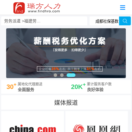
劳务派遣
福建劳务派遣
+
+
属地化代理跟进
累计服务客户数
30
20K
全面服务
良好体验
媒体报道