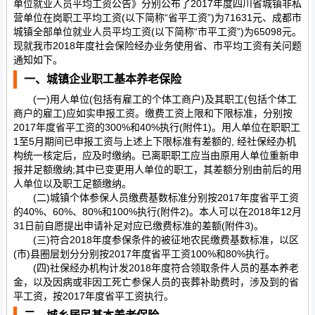
单位就业人员平均工资公告》分别公布了2017年度四川省城镇非私
营单位在岗职工平均工资(以下简称“省平工资”)为71631元、成都市
城镇全部单位就业人员平均工资(以下简称“市平工资”)为65098元。
现就我市2018年度社会保险经办业务使用省、市平均工资有关问题
通知如下。
一、城镇企业职工基本养老保险
(一)用人单位(包括有雇工的个体工商户)及其职工(包括个体工
商户的雇工)应如实申报工资。缴费工资上限和下限标准，分别按
2017年度省平工资的300%和40%执行(附件1)。用人单位在职职工
1至5月期间已申报工资与上述上下限标准有差额的, 经社保经办机
构统一核定后，应及时缴纳。已离职职工应当由原用人单位重新申
报并足额缴纳;其中已变更用人单位的职工，其差额分别由前后的用
人单位以及职工足额缴纳。
(二)城镇个体参保人员缴费基数标准分别按2017年度省平工资
的40%、60%、80%和100%执行(附件2)。本人可以在2018年12月
31日前自愿提出申请补足对应已缴费标准的差额(附件3)。
(三)符合2018年度参保条件的被征地农民缴费基数标准，以区
(市)县圈层划分分别按2017年度省平工资100%和80%执行。
(四)社保经办机构计发2018年度符合领取条件人员的基本养老
金，以及因病或非因工死亡参保人员的丧葬补助费时，涉及到的省
平工资，按2017年度省平工资执行。