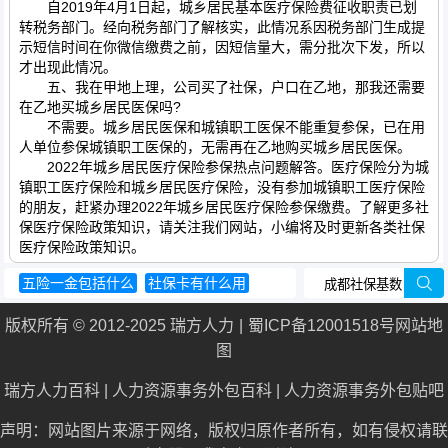
自2019年4月1日起，城乡居民基本医疗保险费征收职责已划
转税务部门。经向税务部门了解核实，此情况系因税务部门生成提
示短信时间在你微信缴费之前，因短信量大，需分批次下发，所以
才出现此情况。
五、我在甲地上理，公司买了社保，户口在乙地，那我还需要
在乙地买城乡居民医保吗?
不需要。城乡居民医保和城镇职工医保不能重复参保，已在用
人单位参保城镇职工医保的，无需再在乙地购买城乡居民医保。
2022年城乡居民医疗保险参保热点问题解答。医疗保险分为城
镇职工医疗保险和城乡居民医疗保险，没有参加城镇职工医疗保险
的朋友，赶紧办理2022年城乡居民医疗保险参保缴费。了解更多社
保医疗保险政策知识，请关注我们网站，小编将及时更新各类社保
医疗保险政策知识。
五险一金包括什么
社保卡有什么用
退休养老保险计算器
版权所有 © 2012-2025 瑞方人力
蜀ICP备12001518号
网站地
辞职后养老保险怎么办
图
退伍军人养老保险
瑞方人力百科
|
人力资源事务外包百科
|
人力资源事务外包贴吧
声明：网站图片来源于网络，版权归原作者所有，如有侵权请联