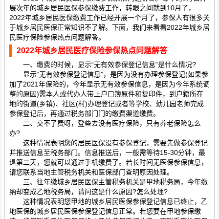
展次年的城乡居民医保参保缴费工作，转眼之间就到10月了，
2022年城乡居民医保缴费工作已经开展一个月了，参保人有很多关
于城乡居民医保正常知识不了解。下面，我们来看看2022年城乡居
民医疗保险参保热点问题解答。
2022年城乡居民医疗保险参保热点问题解答
一、缴费的时候，显示“无有效参保登记信息”是什么情况?
显示“无有效参保登记信息”，是因为没有办理参保登记(如果参
加了2021年保险的，今年显示无有效参保信息，是因为今年系统调
整的原因)需本人或代办人带上户口簿原件和复印件，到户籍所在
地的街道(乡镇)、社区(村)办理登记或者等学校、幼儿园老师完成
参保登记后，再通过税务部门门的缴费渠道缴费。
二、交不了费呀，登些去没有医疗保险，只有养老保险怎么
办?
这种情况表明您的居民医保没有参保登记，需要先做参保登记
并推送信息至税务部门。信息推送后，一般需等待15-30分钟，最
退第二天，您就可以通过手机缴费了。若长时间无医保参保信息，
请您联系当地主管税务机关和医保部门查明原因处理。
三、往年缴城乡居民医保主管税务机关是甲地税务局，今年缴
纳却变成乙地税务局，请问这是什么原因?怎么处理?
这种情况表明您甲地的城乡居民医保参保登记信息已终止，乙
地医保的城乡居民医保参保登记信息正常。若您要在甲地参保缴