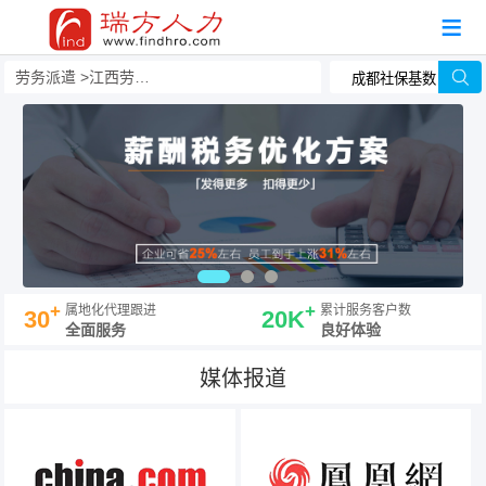
劳务派遣
江西劳务派遣
+
+
属地化代理跟进
累计服务客户数
30
20K
全面服务
良好体验
媒体报道