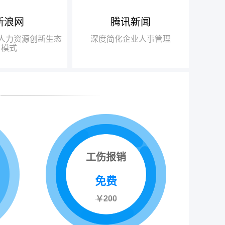
南宁人事外包
银川人事外包
新浪网
腾讯新闻
得人力资源行业唯
布局“互联网+人力资源服务”
瑞方人
乌鲁木齐人事外包
018中国互联网+人
战略，基于互联网发展的迅猛之
力，不
+人力资源创新生态
深度简化企业人事管理
呼和浩特人事外包
得信赖品牌奖”
势，打造“瑞人云”SaaS人力资源
此适应瞬
模式
一站式服务平台，逐步由传统业务
推动了
向互联网全面转型
高速发
工伤报销
免费
￥200