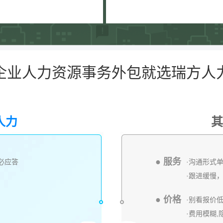
企业人力资源事务外包就选瑞方人
人力
其
● 服务
内必应答
·沟通形式
·跟进缓慢
● 价格
·别看报价
·费用模糊,