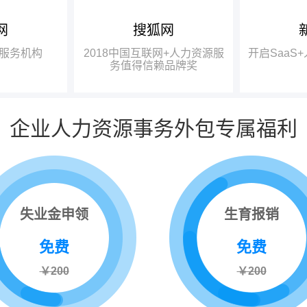
网
搜狐网
中国互联网
龚晓鸥：成都有大量的高校、
瑞方人力获
研究机构，具备强大的智力基础，
一奖项——“2
服务机构
2018中国互联网+人力资源服
开启SaaS
中国互联网
完全有条件在政府的牵头下，打造
力资源服务值
务值得信赖品牌奖
信赖品牌奖”。
出更好的、四川本土的人力资源服
务品牌。
企业人力资源事务外包专属福利
失业金申领
生育报销
免费
免费
￥200
￥200