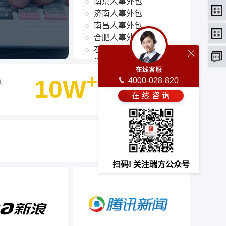
南京人事外包
济南人事外包
南昌人事外包
合肥人事外包
石家庄人事外包
郑州人事外包
武汉人事外包
+
10W
4000-028-820
数
客户选择瑞方人力
长沙人事外包
在 线 咨 询
海口人事外包
最终选择
贵阳人事外包
西安人事外包
昆明人事外包
兰州人事外包
西宁人事外包
扫码! 关注瑞方公众号
太原人事外包
沈阳人事外包
长春人事外包
哈尔滨人事外包
拉萨人事外包