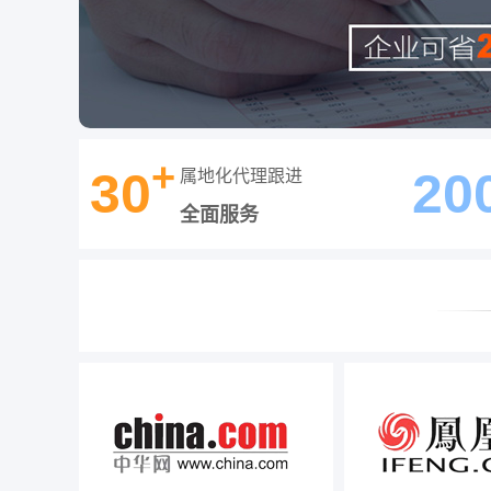
+
30
20
属地化代理跟进
全面服务