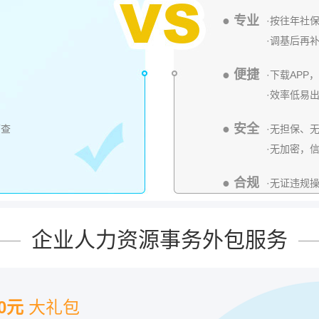
● 专业
·按往年社
·调基后再
● 便捷
·下载AP
·效率低易
● 安全
可查
·无担保、
·无加密，
● 合规
·无证违规
企业人力资源事务外包服务
00元
大礼包