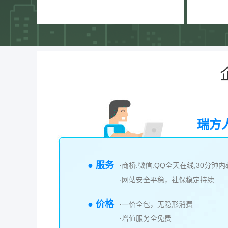
瑞方
● 服务
·商桥.微信.QQ全天在线,30分钟
·网站安全平稳，社保稳定持续
● 价格
·一价全包，无隐形消费
·增值服务全免费