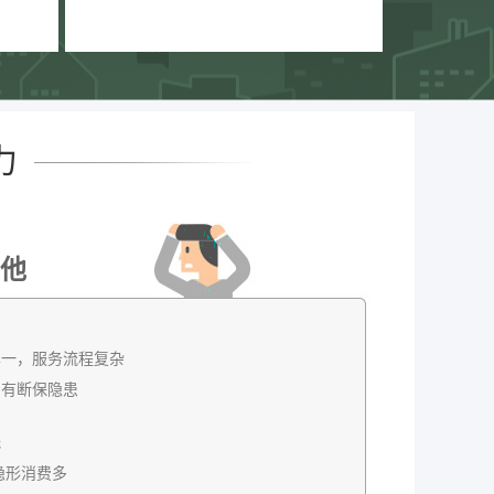
力
他
单一，服务流程复杂
，有断保隐患
低
隐形消费多