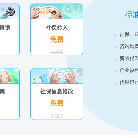
标
报销
社保转入
社保、
费
免费
咨询增
0
￥200
薪酬代
企业福
代理记
案
社保信息修改
费
免费
0
￥200