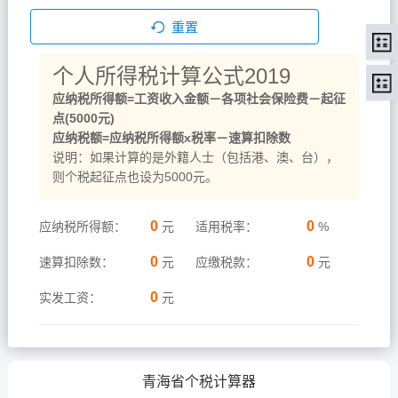
重置
个人所得税计算公式2019
应纳税所得额=工资收入金额－各项社会保险费－起征
点(5000元)
应纳税额=应纳税所得额x税率－速算扣除数
说明：如果计算的是外籍人士（包括港、澳、台），
则个税起征点也设为5000元。
0
0
应纳税所得额：
元
适用税率：
%
0
0
速算扣除数：
元
应缴税款：
元
0
实发工资：
元
青海省个税计算器