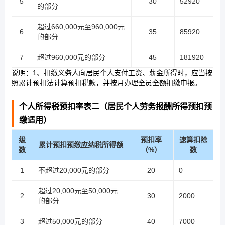
5
30
52920
的部分
超过660,000元至960,000元
6
35
85920
的部分
7
超过960,000元的部分
45
181920
说明：1、扣缴义务人向居民个人支付工资、薪金所得时，应当按
照累计预扣法计算预扣税款，并按月办理全员全额扣缴申报。
个人所得税预扣率表二（居民个人劳务报酬所得预扣预
缴适用）
级
预扣率
速算扣除
累计预扣预缴应纳税所得额
数
（%）
数
1
不超过20,000元的部分
20
0
超过20,000元至50,000元
2
30
2000
的部分
3
超过50,000元的部分
40
7000