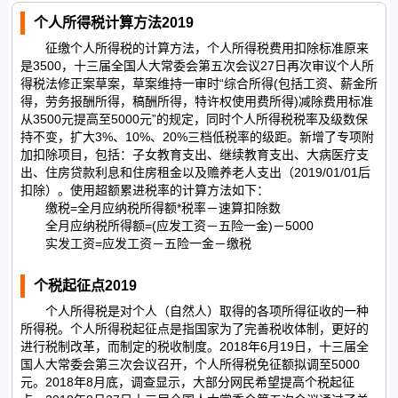
个人所得税计算方法2019
征缴个人所得税的计算方法，个人所得税费用扣除标准原来
是3500，十三届全国人大常委会第五次会议27日再次审议个人所
得税法修正案草案，草案维持一审时“综合所得(包括工资、薪金所
得，劳务报酬所得，稿酬所得，特许权使用费所得)减除费用标准
从3500元提高至5000元”的规定，同时个人所得税税率及级数保
持不变，扩大3%、10%、20%三档低税率的级距。新增了专项附
加扣除项目，包括：子女教育支出、继续教育支出、大病医疗支
出、住房贷款利息和住房租金以及赡养老人支出（2019/01/01后
扣除）。使用超额累进税率的计算方法如下：
缴税=全月应纳税所得额*税率－速算扣除数
全月应纳税所得额=(应发工资－五险一金)－5000
实发工资=应发工资－五险一金－缴税
个税起征点2019
个人所得税是对个人（自然人）取得的各项所得征收的一种
所得税。个人所得税起征点是指国家为了完善税收体制，更好的
进行税制改革，而制定的税收制度。2018年6月19日，十三届全
国人大常委会第三次会议召开，个人所得税免征额拟调至5000
元。2018年8月底，调查显示，大部分网民希望提高个税起征