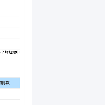
员全额扣缴申
扣除数