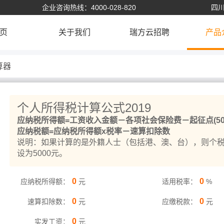
企业咨询热线：4000-028-820
四川
页
关于我们
瑞方云招聘
产品
算器
个人所得税计算公式2019
应纳税所得额=工资收入金额－各项社会保险费－起征点(500
应纳税额=应纳税所得额x税率－速算扣除数
说明：如果计算的是外籍人士（包括港、澳、台），则个
设为5000元。
0
0
应纳税所得额：
元
适用税率：
%
0
0
速算扣除数：
元
应缴税款：
元
0
实发工资：
元