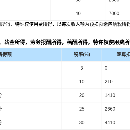
40
7000
酬所得、特许权使用费所得，以每次收入额为预扣预缴应纳税所
、薪金所得，劳务报酬所得，稿酬所得，特许权使用费所
所得额
税率(%)
速算
3
0
10
210
分
20
1410
分
25
2660
分
30
4410