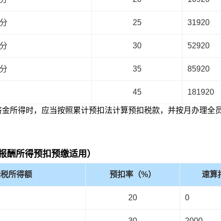
部分
25
31920
部分
30
52920
部分
35
85920
45
181920
薪金所得时，应当按照累计预扣法计算预扣税款，并按月办理全
报酬所得预扣预缴适用）
纳税所得额
预扣率（%）
速算
20
0
30
2000