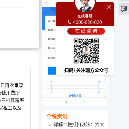
4000-028-820
在 线 咨 询
扫码! 关注瑞方公众号
7日再次审议
权使用费所
%三档低税率
房租金以及
个税资讯
详解个税抵扣办法：六大