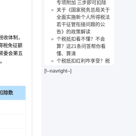
专项附加 三步即可扣除
关于《国家税务总局关于
全面实施新个人所得税法
若干征管衔接问题的公
告》的政策解读
税收体制，
个税抵扣看不懂？不会
得税免征额
算？这21条问答帮你看
大常委会第五
懂、算清
个税抵扣红利咋享受？税
行。
务局：首次享扣除先填信
[!--navright--]
息表
个人所得税专项附加扣除
暂行办法
扣除数
2019年新工资个税Excel计
算公式及年终奖计算器
2019年新个税专项附加扣
除的办理
2019个人所得税税率表