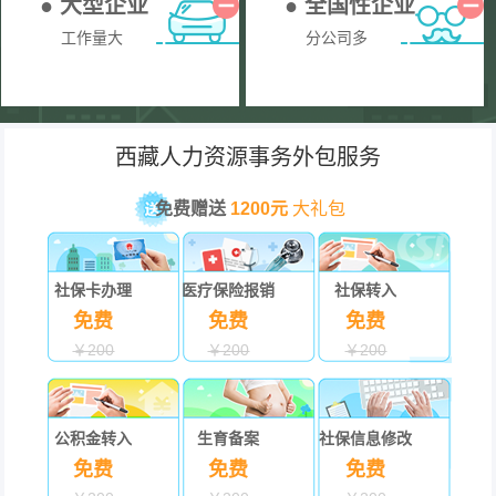
● 大型企业
● 全国性企业
工作量大
分公司多
西藏人力资源事务外包服务
免费赠送
1200元
大礼包
社保卡办理
医疗保险报销
社保转入
免费
免费
免费
￥200
￥200
￥200
公积金转入
生育备案
社保信息修改
免费
免费
免费