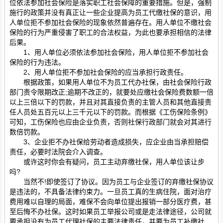
位依法参加社会保险是落实职工社会保障的重要措施。但是，强制
施行的政策并没有真正让一些企业提高为员工代缴社保的意识，用
人单位拒不参加社会保险的现象依然普遍存在。用人单位不缴社会
保险的行为严重侵害了职工的合法权益，为此也要承担相信的法律
后果。
1、用人单位必须依法参加社会保险，用人单位拒不参加社会
保险的行为违法。
2、用人单位拒不参加社会保险的应当承担行政责任。
根据政策，如果用人单位不为员工代办社保，由社会保险行政
部门责令限期改正;逾期不改正的，就要处应缴社会保险费数额一倍
以上三倍以下的罚款，并且对其直接负责的主管人员和其他直接责
任人员处五百元以上三千元以下的罚款。而根据《工伤保险条例》
可知，工伤保险也应由企业负责，否则社保行政部门就会对其进行
数倍罚款。
3、企业拒不办社保给劳动者造成损失，应企业由当承担赔偿
责任，必要时法院会介入调查。
或许这时你会有疑问，员工主动弃缴社保，用人单位该让步
吗?
当然不!即使签订了协议。因为员工与企业签订的弃缴社保协议
是违法的，不具备法律约束力。一旦员工真的生病住院，面对治疗
费用难以自理的局面，难保不会向单位提出报销一部分医疗费，甚
至后悔不办社保。这时如果员工举报公司或是走法律途径，公司就
要承担没有为员工代理社保的主要法律责任，并要为员工补缴社