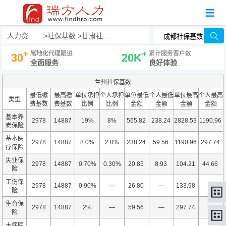
人力资源事务外包
社保基数
甘肃社保基数
+
+
属地化代理跟进
累计服务客户数
30
20K
全面服务
良好体验
兰州社保基数
最低缴
最高缴
单位承担
个人承担
单位最低
个人最低
单位最高
个人最高
类型
费基数
费基数
比例
比例
金额
金额
金额
金额
基本养
2978
14887
19%
8%
565.82
238.24
2828.53
1190.96
老保险
基本医
2978
14887
8.0%
2.0%
238.24
59.56
1190.96
297.74
疗保险
失业保
2978
14887
0.70%
0.30%
20.85
8.93
104.21
44.66
险
工伤保
2978
14887
0.90%
—
26.80
—
133.98
—
险
生育保
2978
14887
2%
—
59.56
—
297.74
—
险
大病医