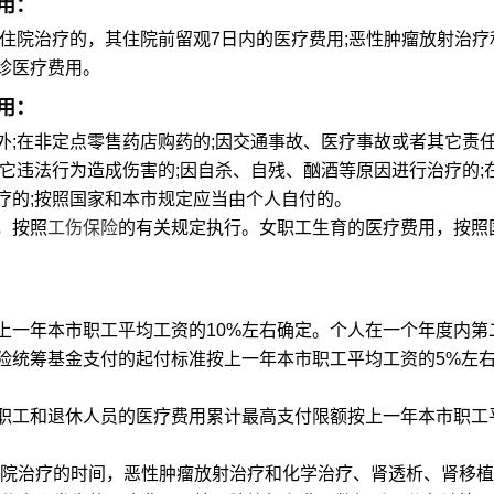
用：
院治疗的，其住院前留观7日内的医疗费用;恶性肿瘤放射治疗
诊医疗费用。
用：
在非定点零售药店购药的;因交通事故、医疗事故或者其它责
它违法行为造成伤害的;因自杀、自残、酗酒等原因进行治疗的;
疗的;按照国家和本市规定应当由个人自付的。
，按照
工伤保险
的有关规定执行。女职工生育的医疗费用，按照
一年本市职工平均工资的10%左右确定。个人在一个年度内第
险统筹基金支付的起付标准按上一年本市职工平均工资的5%左
工和退休人员的医疗费用累计最高支付限额按上一年本市职工
院治疗的时间，恶性肿瘤放射治疗和化学治疗、肾透析、肾移植