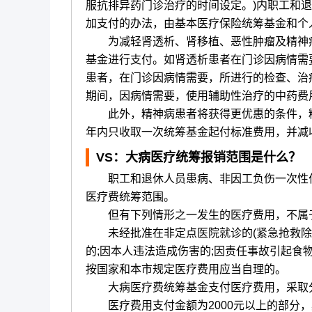
服抗排异药门诊治疗的时间设定。)内职工和
加支付的办法，由基本医疗保险统筹基金和个
为减轻肾透析、肾移植、恶性肿瘤及精神病
基金进行支付。如肾透析患者在门诊因病情需
患者，在门诊因病情需要，所进行的检查、治
期间，因病情需要，使用辅助性治疗的中药费
此外，精神病患者将获得更优惠的条件，精
年内只收取一次统筹基金起付标准费用，并减收
VS
：大病医疗统筹报销范围是什么？
职工和退休人员患病、非因工负伤一次性住院
医疗费统筹范围。
但有下列情形之一发生的医疗费用，不属于
未经批准在非定点医院就诊的(紧急抢救除外
的;因本人违法造成伤害的;因责任事故引起食物
按国家和本市规定医疗费用应当自理的。
大病医疗费统筹基金支付医疗费用，采取分
医疗费用支付金额为2000元以上的部分，具体标