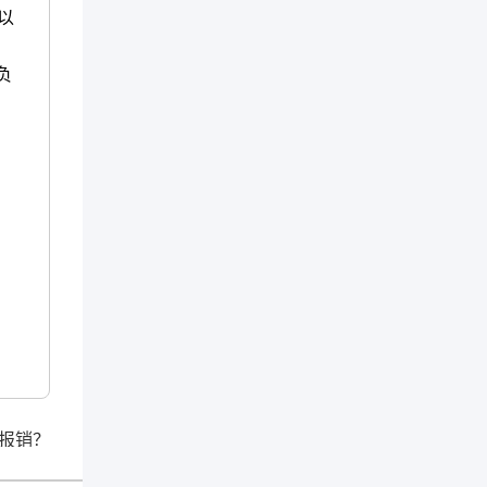
以
负
报销？