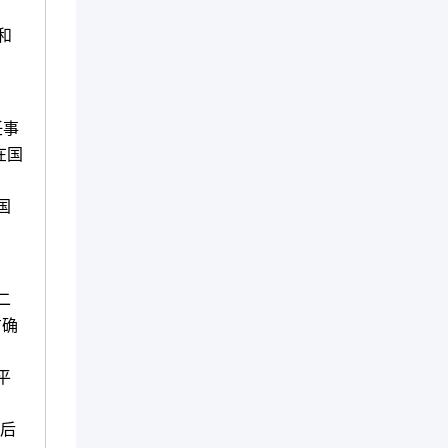
和
任事
在国
国
二
右确
平
后