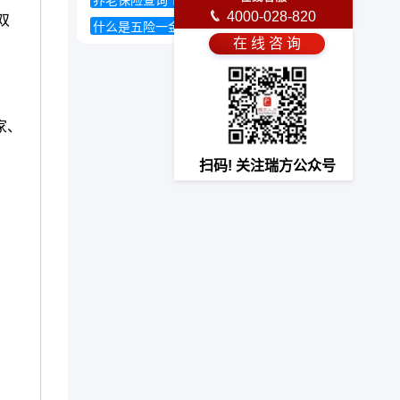
养老保险查询个人账户
4000-028-820
双
什么是五险一金
基本医疗保险
在 线 咨 询
家、
扫码! 关注瑞方公众号