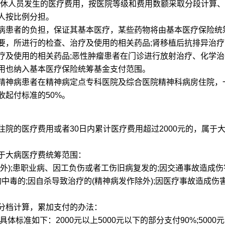
退休人员发生的医疗费用，按医院等级和费用数额采取分段计算
人按比例分担。
患者的负担，保证其基本医疗，某些药物将由基本医疗保险统
要，所进行的检查、治疗及使用的相关药品;肾移植后抗排异治疗
疗及使用的相关药品;恶性肿瘤患者在门诊进行放射治疗、化学治
用也纳入基本医疗保险统筹基金支付范围。
神病患者在精神病定点专科医院及综合医院精神科病房住院，
起付标准的50%。
的医疗费用或者30日内累计医疗费用超过2000元的，属于
大病医疗费统筹范围：
);患职业病、因工负伤或者工伤旧病复发的;因交通事故造成伤
中毒的;因自杀导致治疗的(精神病发作除外);因医疗事故造成伤害
档计算，累加支付的办法：
准如下：2000元以上5000元以下的部分支付90%;5000