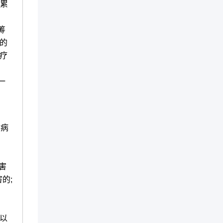
、累
筹
的
疗
一
大病
害
的;
元以