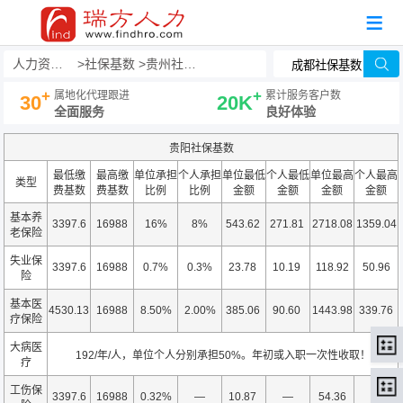
人力资源事务外包
社保基数
贵州社保基数
+
+
属地化代理跟进
累计服务客户数
30
20K
全面服务
良好体验
贵阳社保基数
最低缴
最高缴
单位承担
个人承担
单位最低
个人最低
单位最高
个人最高
类型
费基数
费基数
比例
比例
金额
金额
金额
金额
基本养
3397.6
16988
16%
8%
543.62
271.81
2718.08
1359.04
老保险
失业保
3397.6
16988
0.7%
0.3%
23.78
10.19
118.92
50.96
险
基本医
4530.13
16988
8.50%
2.00%
385.06
90.60
1443.98
339.76
疗保险
大病医
192/年/人，单位个人分别承担50%。年初或入职一次性收取！
疗
工伤保
3397.6
16988
0.32%
—
10.87
—
54.36
—