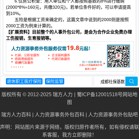
6.住房公积金：用人单位和个人都按照基数的8%进行缴纳
(2000*8%=160元，共缴320元)，若单位条件好的，可以申请提高
到10%。
五险是根据工资来确定的，这篇文章中说到的2000则是按照
2000工资为例来计算的。
【扩展资料】目前整个的人事外包公司，是会为合作企业免费办理
工伤报销，生育报销等。
退休职工医疗保险
保险监管
五险一金怎么交
退伍军人养老保险
版权所有 © 2012-2025 瑞方人力
蜀ICP备12001518号
网站地
城镇居民基本医疗保险
图
瑞方人力百科
|
人力资源事务外包百科
|
人力资源事务外包贴吧
声明：网站图片来源于网络，版权归原作者所有，如有侵权请联
系客服，我方立即删除！