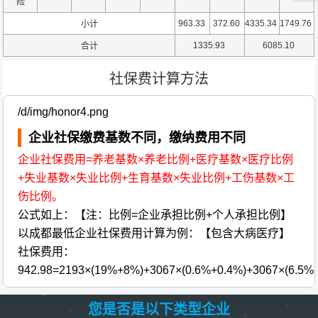
险
963.33
372.60
4335.34
1749.76
小计
1335.93
6085.10
合计
社保费计算方法
/d/img/honor4.png
企业社保缴费基数不同，缴纳费用不同
企业社保费用=养老基数×养老比例+医疗基数×医疗比例
+失业基数×失业比例+生育基数×失业比例+工伤基数×工
伤比例。
公式如上：【注：比例=企业承担比例+个人承担比例】
以成都最低企业社保费用计算为例：【包含大病医疗】
社保费用：
942.98=2193×(19%+8%)+3067×(0.6%+0.4%)+3067×(6.5%
您是否是以下类型企业