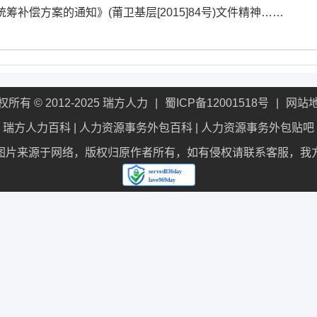
筹补偿方案的通知》(莆卫基层[2015]84号)文件精神……
权所有 © 2012-2025 瑞方人力
蜀ICP备12001518号
网站
瑞方人力百科
|
人力资源事务外包百科
|
人力资源事务外包贴吧
图片来源于网络，版权归原作者所有，如有侵权请联系客服，我