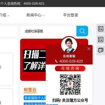
个人咨询热线：4000-028-821
介绍
新闻中心
平台登录
4000-028-820
共
在 线 咨 询
标签云
养老保险个人缴费比例
扫码! 关注瑞方公众号
政