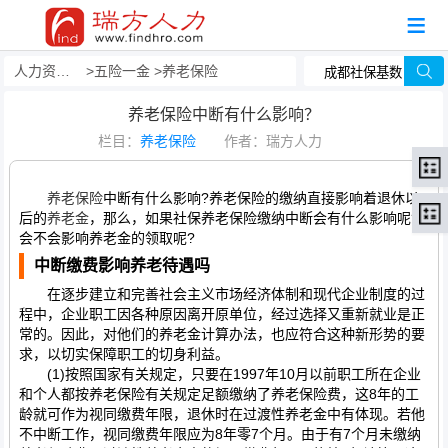
人力资源事务外包
五险一金
养老保险
养老保险中断有什么影响？
栏目：
养老保险
作者：瑞方人力
养老保险
中断有什么影响?养老保险的缴纳直接影响着退休以
后的
养老金
，那么，如果社保养老保险缴纳中断会有什么影响呢?
会不会影响养老金的领取呢?
中断缴费影响养老待遇吗
在逐步建立和完善社会主义市场经济体制和现代企业制度的过
程中，企业职工因各种原因离开原单位，经过选择又重新就业是正
常的。因此，对他们的养老金计算办法，也应符合这种新形势的要
求，以切实保障职工的切身利益。
(1)按照国家有关规定，只要在1997年10月以前职工所在企业
和个人都按养老保险有关规定足额缴纳了养老保险费，这8年的工
龄就可作为视同缴费年限，退休时在过渡性养老金中有体现。若他
不中断工作，视同缴费年限应为8年零7个月。由于有7个月未缴纳