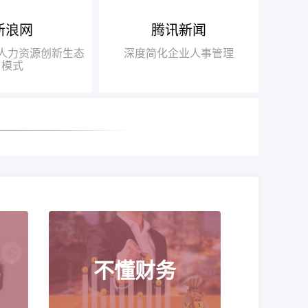
新浪网
腾讯新闻
得人力资源行业唯
布局“互联网+人力资源服务”
瑞方人
018中国互联网+人
战略，基于互联网发展的迅猛之
力，不
+人力资源创新生态
深度简化企业人事管理
得信赖品牌奖”
势，打造“瑞人云”SaaS人力资源
此适应瞬
模式
一站式服务平台，逐步由传统业务
推动了
向互联网全面转型
高速发
不懂财务