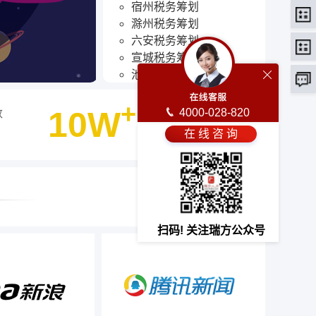
宿州税务筹划
滁州税务筹划
六安税务筹划
宣城税务筹划
池州税务筹划
亳州税务筹划
+
10W
4000-028-820
数
客户选择瑞方人力
在 线 咨 询
最终选择
扫码! 关注瑞方公众号