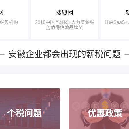
网
搜狐网
中国互联网
龚晓鸥：成都有大量的高校、
瑞方人力获
研究机构，具备强大的智力基础，
一奖项——“2
服务机构
2018中国互联网+人力资源服
开启SaaS
中国互联网
完全有条件在政府的牵头下，打造
力资源服务值
务值得信赖品牌奖
信赖品牌奖”。
出更好的、四川本土的人力资源服
务品牌。
安徽企业都会出现的薪税问题
个税问题
优惠政策