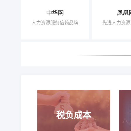
中华网
凤凰
【腾讯】“2018
+行业领军企业奖”
人力资源服务信赖品牌
先进人力资源
【瑞方】“2018
+人力资源服务值得
税负成本