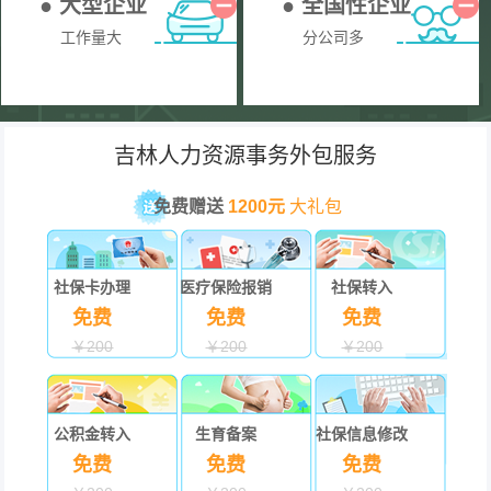
● 大型企业
● 全国性企业
工作量大
分公司多
吉林人力资源事务外包服务
免费赠送
1200元
大礼包
社保卡办理
医疗保险报销
社保转入
免费
免费
免费
￥200
￥200
￥200
公积金转入
生育备案
社保信息修改
免费
免费
免费