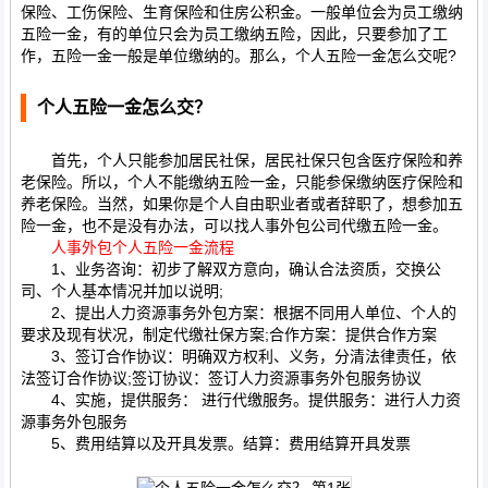
保险、工伤保险、生育保险和住房公积金。一般单位会为员工缴纳
五险一金，有的单位只会为员工缴纳五险，因此，只要参加了工
作，五险一金一般是单位缴纳的。那么，个人五险一金怎么交呢?
个人五险一金怎么交？
首先，个人只能参加居民社保，居民社保只包含医疗保险和养
老保险。所以，个人不能缴纳五险一金，只能参保缴纳医疗保险和
养老保险。当然，如果你是个人自由职业者或者辞职了，想参加五
险一金，也不是没有办法，可以找人事外包公司代缴五险一金。
人事外包个人五险一金流程
1、业务咨询：初步了解双方意向，确认合法资质，交换公
司、个人基本情况并加以说明;
2、提出人力资源事务外包方案：根据不同用人单位、个人的
要求及现有状况，制定代缴社保方案;合作方案：提供合作方案
3、签订合作协议：明确双方权利、义务，分清法律责任，依
法签订合作协议;签订协议：签订人力资源事务外包服务协议
4、实施，提供服务： 进行代缴服务。提供服务：进行人力资
源事务外包服务
5、费用结算以及开具发票。结算：费用结算开具发票