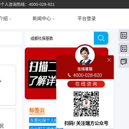
个人咨询热线：4000-028-821
介绍
新闻中心
平台登录
4000-028-820
疗
在 线 咨 询
标签云
东莞社保个人帐户查询
扫码! 关注瑞方公众号
居民