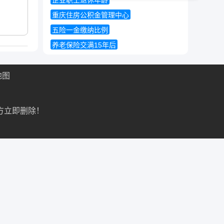
企业职工退休年龄
重庆住房公积金管理中心
五险一金缴纳比例
养老保险交满15年后
地图
方立即删除！