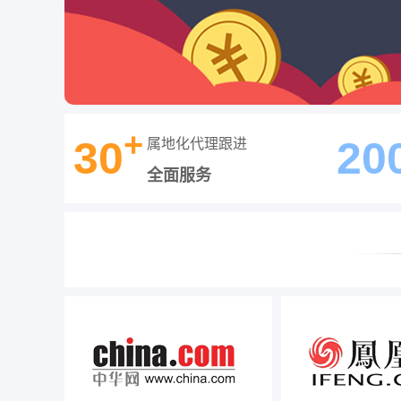
+
30
20
属地化代理跟进
全面服务