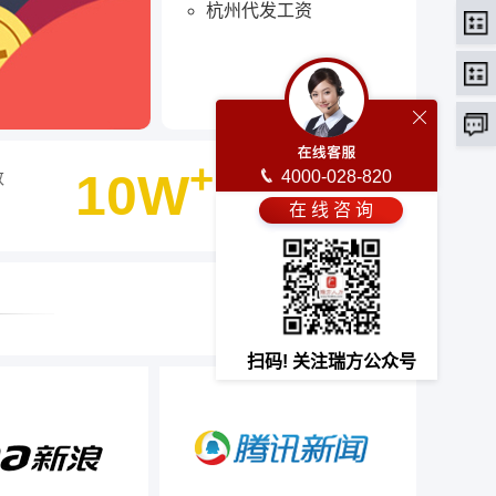
杭州代发工资
+
10W
4000-028-820
数
客户选择瑞方人力
在 线 咨 询
最终选择
扫码! 关注瑞方公众号