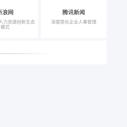
新浪网
腾讯新闻
得人力资源行业唯
布局“互联网+人力资源服务”
瑞方人
018中国互联网+人
战略，基于互联网发展的迅猛之
力，不
+人力资源创新生态
深度简化企业人事管理
得信赖品牌奖”
势，打造“瑞人云”SaaS人力资源
此适应瞬
模式
一站式服务平台，逐步由传统业务
推动了
向互联网全面转型
高速发