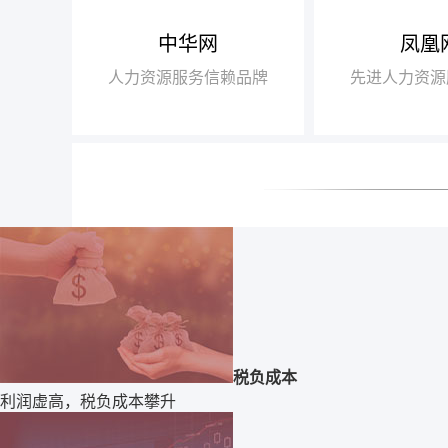
中华网
凤凰
【腾讯】“2018
+行业领军企业奖”
人力资源服务信赖品牌
先进人力资源
【瑞方】“2018
+人力资源服务值得
税负成本
利润虚高，税负成本攀升