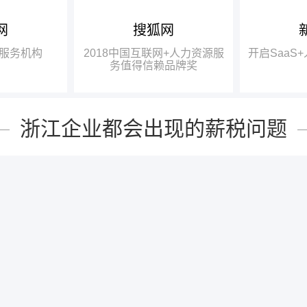
网
搜狐网
中国互联网
龚晓鸥：成都有大量的高校、
瑞方人力获
研究机构，具备强大的智力基础，
一奖项——“2
服务机构
2018中国互联网+人力资源服
开启SaaS
中国互联网
完全有条件在政府的牵头下，打造
力资源服务值
务值得信赖品牌奖
信赖品牌奖”。
出更好的、四川本土的人力资源服
务品牌。
浙江企业都会出现的薪税问题