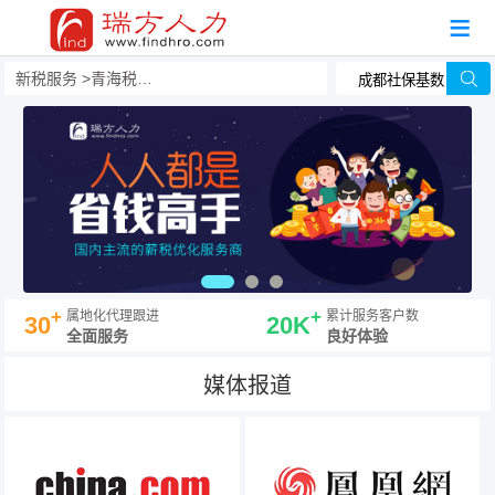
新税服务
青海税务筹划
+
+
属地化代理跟进
累计服务客户数
30
20K
全面服务
良好体验
媒体报道