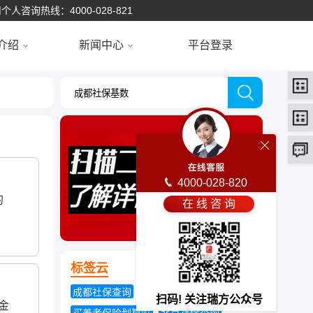
个人咨询热线：4000-028-821
介绍
新闻中心
平台登录
4000-028-820
的
在 线 咨 询
标签云
成都社保查询
今年养老金涨多少
扫码! 关注瑞方公众号
金