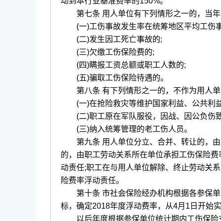
动到本行业基准费率的150%。
第七条 用人单位有下列情形之一的，当年
(一)工伤事故发生率在统筹地区平均工伤事故发
(二)发生因工死亡事故的;
(三)欠缴工伤保险费的;
(四)瞒报工资总额或职工人数的;
(五)骗取工伤保险待遇的。
第八条 有下列情形之一的，不作为用人单
(一)在抢险救灾等维护国家利益、公共利益
(二)职工原在军队服役，因战、因公负伤致
(三)纳入统筹管理的老工伤人员。
第九条 用人单位分立、合并、转让的，由承
的，由职工劳动关系所在单位承担工伤保险费
动责任;职工在与用人单位解除、终止劳动关系
险费率浮动责任。
第十条 市社会保险经办机构根据各参保单位2
标，确定2018年度浮动费率，从4月1日开始
以后年度根据参保单位统计期内工伤保险支