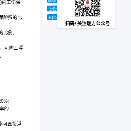
成都市住房公积金管理中心
)内工伤保
社会保险稽核办法
社保退保
保险费的比
五险一金缴纳比例
扫码! 关注瑞方公众号
的比例。
，可向上浮
%。
0%;
率的
率可直接浮