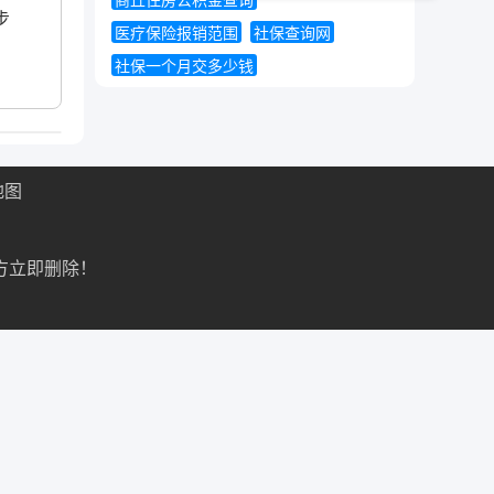
商丘住房公积金查询
步
医疗保险报销范围
社保查询网
社保一个月交多少钱
地图
方立即删除！