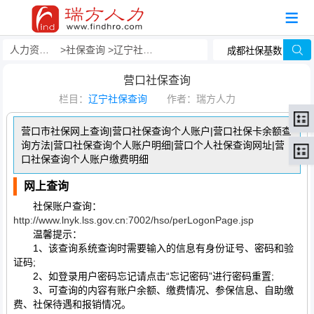
人力资源事务外包
社保查询
辽宁社保查询
营口社保查询
栏目：
辽宁社保查询
作者：瑞方人力
营口市社保网上查询|营口社保查询个人账户|营口社保卡余额查
询方法|营口社保查询个人账户明细|营口个人社保查询网址|营
口社保查询个人账户缴费明细
网上查询
社保账户查询：
http://www.lnyk.lss.gov.cn:7002/hso/perLogonPage.jsp
温馨提示：
1、该查询系统查询时需要输入的信息有身份证号、密码和验
证码;
2、如登录用户密码忘记请点击“忘记密码”进行密码重置;
3、可查询的内容有账户余额、缴费情况、参保信息、自助缴
费、社保待遇和报销情况。