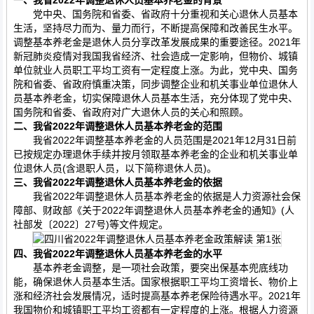
一、我省2022年调整退休人员基本养老金的背景
党中央、国务院和省委、省政府十分重视和关心退休人员基本
生活，坚持尽力而为、量力而行，不断提高保障和改善民生水平。
调整基本养老金是退休人员分享改革发展成果的重要途径。2021年
新冠肺炎疫情对我国我省经济、社会造成一定影响，但物价、城镇
单位就业人员职工平均工资有一定程度上涨。为此，党中央、国务
院和省委、省政府慎重决策，同步调整企业和机关事业单位退休人
员基本养老金，切实保障退休人员基本生活，充分体现了党中央、
国务院和省委、省政府对广大退休人员的关心和照顾。
二、我省2022年调整退休人员基本养老金的范围
我省2022年调整基本养老金的人员范围是2021年12月31日前
已按规定办理退休手续并按月领取基本养老金的企业和机关事业单
位退休人员(含退职人员，以下简称退休人员)。
三、我省2022年调整退休人员基本养老金的依据
我省2022年调整退休人员基本养老金的依据是人力资源社会保
障部、财政部《关于2022年调整退休人员基本养老金的通知》(人
社部发〔2022〕27号)等文件规定。
四、我省2022年调整退休人员基本养老金的水平
基本养老金调整，是一项社会政策，要突出保基本兜底线功
能，确保退休人员基本生活。国家根据职工平均工资增长、物价上
涨和经济社会发展情况，适时提高基本养老保险待遇水平。2021年
我国物价和城镇职工平均工资都有一定程度的上涨。根据人力资源