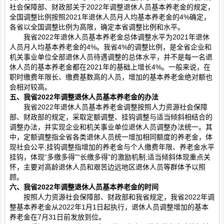
社会保障部、财政部关于2022年调整退休人员基本养老金的规定，
全国调整比例按照2021年退休人员月人均基本养老金的4%确定，
各省以全国调整比例为高限，确定本省调整比例和水平。
我省2022年退休人员基本养老金总体调整水平为2021年退休
人员月人均基本养老金的4%。我省4%的调整比例，是全省企业和
机关事业单位全部退休人员待遇调整的总体水平，并不是每一名退
休人员的基本养老金都在2021年的基础上增长4%。一般来说，在
职时缴费年限长、缴费基数高的人员，增加的基本养老金绝对额也
会相对较高。
五、我省2022年调整退休人员基本养老金的办法
我省2022年退休人员基本养老金调整按照人力资源社会保障
部、财政部的规定，采取定额调整、挂钩调整与适当倾斜相结合的
调整办法，并实现企业和机关事业单位退休人员调整办法统一。其
中，定额调整指全省各类退休人员统一增加相同额度的养老金，体
现社会公平;挂钩调整指增加的养老金与个人缴费年限、养老金水平
挂钩，体现“多缴多得”“长缴多得”的激励机制;适当倾斜体现重点关
怀，主要对高龄退休人员和艰苦边远地区退休人员等群体予以照
顾。
六、我省2022年调整退休人员基本养老金的时间
按照人力资源社会保障部、财政部和我省规定，我省2022年调
整基本养老金从2022年1月1日起执行，退休人员调整增加的基本
养老金在7月31日前发放到位。