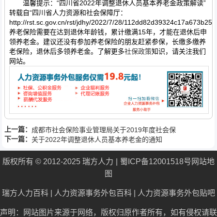
温馨提示：“四川省2022年调整退休人员基本养老金政策解读”
转载自“四川省人力资源和社会保障厅：
http://rst.sc.gov.cn/rst/jdhy/2022/7/28/112dd82d39324c17a673b25
养老保险需要在达到退休年龄钱，累计缴满15年，才能在退休后申
领养老金。建议还没有参加养老保险的朋友赶紧参保，长缴多缴养
老保险，退休后多领养老金。了解更多
社保政策
知识，请关注我们
网站。
上一篇：
成都市社会保险事业管理局关于2019年度社会保
下一篇：
险经办业务使用上一年度 社会平均工资有关事项
关于2022年调整退休人员基本养老金的通知
的通知
版权所有 © 2012-2025 瑞方人力
蜀ICP备12001518号
网站地
图
瑞方人力百科
|
人力资源事务外包百科
|
人力资源事务外包贴吧
声明：网站图片来源于网络，版权归原作者所有，如有侵权请联