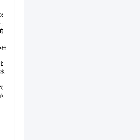
农
下，
的
体由
比
水
医
范