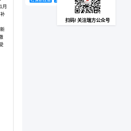
社保新政策
北京社保查询
社保新规
1月
均补
扫码! 关注瑞方公众号
对新
缴
受