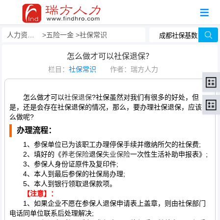
人力资源事务外包
五险一金
社保常识
怎么做才可以社保退保？
栏目：
社保常识
作者：瑞方人力
怎么做才可以
社保退保
?社保虽然对我们有很多的好处，但
是，还是会存在社保退保的情况，那么，要办理社保退保，应该怎
么做呢?
办理流程：
1、参保单位已为该职工办理停保手续并缴纳所欠的社保费;
2、填好的《
养老保险
退保
失业保险
一次性生活补助申报表》;
3、参保人身份证原件及复印件;
4、本人到最后参保的社保局办理;
5、本人到银行领取退保款项。
【注意】：
1、如果企业不愿在参保人退保申请表上盖章，则由社保部门
电话同单位联系后处理解决;